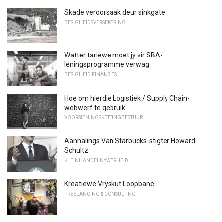
Skade veroorsaak deur sinkgate
BESIGHEIDSVERSEKERING
Watter tariewe moet jy vir SBA-
leningsprogramme verwag
BESIGHEID FINANSIES
Hoe om hierdie Logistiek / Supply Chain-
webwerf te gebruik
VOORSIENINGSKETTINGBESTUUR
Aanhalings Van Starbucks-stigter Howard
Schultz
KLEINHANDELNYWERHEID
Kreatiewe Vryskut Loopbane
FREELANCING & CONSULTING