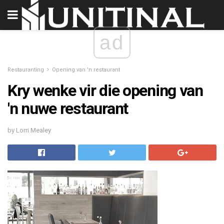
ad
Restauranting
Opening van 'n restaurant
Kry wenke vir die opening van
'n nuwe restaurant
by Lorri Mealey