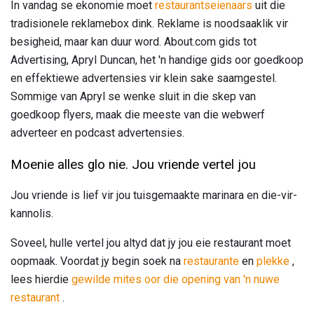
In vandag se ekonomie moet
restaurantseienaars
uit die
tradisionele reklamebox dink. Reklame is noodsaaklik vir
besigheid, maar kan duur word. About.com gids tot
Advertising, Apryl Duncan, het 'n handige gids oor goedkoop
en effektiewe advertensies vir klein sake saamgestel.
Sommige van Apryl se wenke sluit in die skep van
goedkoop flyers, maak die meeste van die webwerf
adverteer en podcast advertensies.
Moenie alles glo nie. Jou vriende vertel jou
Jou vriende is lief vir jou tuisgemaakte marinara en die-vir-
kannolis.
Soveel, hulle vertel jou altyd dat jy jou eie restaurant moet
oopmaak. Voordat jy begin soek na
restaurante
en
plekke
,
lees hierdie
gewilde mites oor die opening van 'n nuwe
restaurant
.