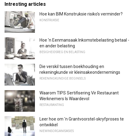
Intresting articles
Hoe kan BIM Konstruksie risiko's verminder?
KONSTRUKSIE
Hoe 'n Eenmansaak Inkomstebelasting betaal -
en ander belasting
BESIGHEIDSREG EN BELASTING
Die verskil tussen boekhouding en
rekeningkunde vir kleinsakeondernemings
REKENINGKUNDIGE BEGINSELS
Waarom TIPS Sertifisering Vir Restaurant
Werknemers Is Waardevol
RESTAURANTING
Leer hoe om 'n Grantvoorstel-skryfproses te
ontwikkel
NIEWINSORGANISASIES