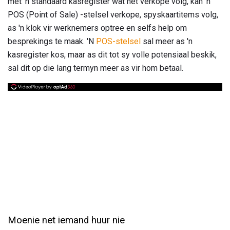
met 'n standaard kasregister wat net verkope volg, kan 'n
POS (Point of Sale) -stelsel verkope, spyskaartitems volg,
as 'n klok vir werknemers optree en selfs help om
besprekings te maak. 'N
POS-stelsel
sal meer as 'n
kasregister kos, maar as dit tot sy volle potensiaal beskik,
sal dit op die lang termyn meer as vir hom betaal.
Moenie net iemand huur nie