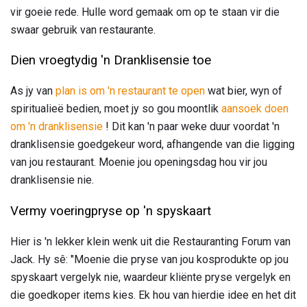
vir goeie rede. Hulle word gemaak om op te staan ​​vir die
swaar gebruik van restaurante.
Dien vroegtydig 'n Dranklisensie toe
As jy van
plan is om 'n restaurant te open
wat bier, wyn of
spiritualieë bedien, moet jy so gou moontlik
aansoek doen
om 'n dranklisensie
! Dit kan 'n paar weke duur voordat 'n
dranklisensie goedgekeur word, afhangende van die ligging
van jou restaurant. Moenie jou openingsdag hou vir jou
dranklisensie nie.
Vermy voeringpryse op 'n spyskaart
Hier is 'n lekker klein wenk uit die Restauranting Forum van
Jack. Hy sê: "Moenie die pryse van jou kosprodukte op jou
spyskaart vergelyk nie, waardeur kliënte pryse vergelyk en
die goedkoper items kies. Ek hou van hierdie idee en het dit