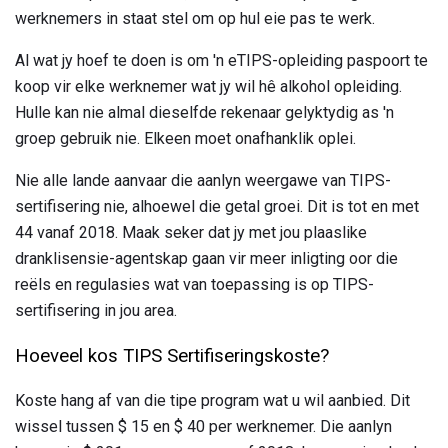
werknemers in staat stel om op hul eie pas te werk.
Al wat jy hoef te doen is om 'n eTIPS-opleiding paspoort te
koop vir elke werknemer wat jy wil hê alkohol opleiding.
Hulle kan nie almal dieselfde rekenaar gelyktydig as 'n
groep gebruik nie. Elkeen moet onafhanklik oplei.
Nie alle lande aanvaar die aanlyn weergawe van TIPS-
sertifisering nie, alhoewel die getal groei. Dit is tot en met
44 vanaf 2018. Maak seker dat jy met jou plaaslike
dranklisensie-agentskap gaan vir meer inligting oor die
reëls en regulasies wat van toepassing is op TIPS-
sertifisering in jou area.
Hoeveel kos TIPS Sertifiseringskoste?
Koste hang af van die tipe program wat u wil aanbied. Dit
wissel tussen $ 15 en $ 40 per werknemer. Die aanlyn