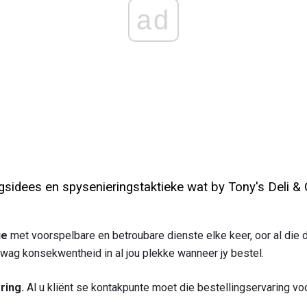
ad
sidees en spysenieringstaktieke wat by Tony's Deli &
ue
met voorspelbare en betroubare dienste elke keer, oor al die d
wag konsekwentheid in al jou plekke wanneer jy bestel.
ring.
Al u kliënt se kontakpunte moet die bestellingservaring voo