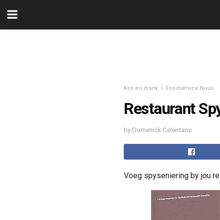
Kos en drank
Foodservice Nuus
Restaurant Sp
by Domenick Celentano
Voeg spyseniering by jou re