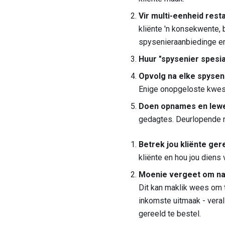
Vir multi-eenheid rest
kliënte 'n konsekwente, 
spysenieraanbiedinge e
Huur "spysenier spesia
Opvolg na elke spysen
Enige onopgeloste kwes
Doen opnames en lewe
gedagtes. Deurlopende na
Betrek jou kliënte ger
kliënte en hou jou dien
Moenie vergeet om na s
Dit kan maklik wees om te
inkomste uitmaak - veral
gereeld te bestel.