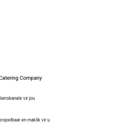
 Catering Company
ienskanale vir jou
rspelbaar en maklik vir u