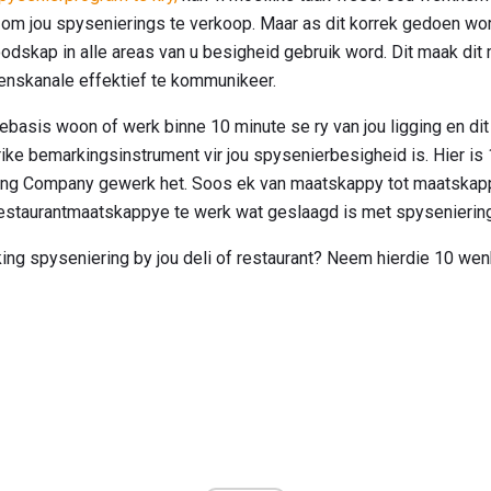
d om jou spysenierings te verkoop. Maar as dit korrek gedoen wo
dskap in alle areas van u besigheid gebruik word. Dit maak dit
ienskanale effektief te kommunikeer.
tebasis woon of werk binne 10 minute se ry van jou ligging en dit
ike bemarkingsinstrument vir jou spysenierbesigheid is. Hier is
ring Company gewerk het. Soos ek van maatskappy tot maatskappy
restaurantmaatskappye te werk wat geslaagd is met spysenierin
ing spyseniering by jou deli of restaurant? Neem hierdie 10 wen