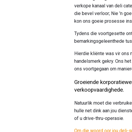
verkope kanaal van deli cate
die bevel verloor; Nie 'n g
kon ons goeie prosesse ins
Tydens die voortgesette ont
bemarkingsgeleenthede tusse
Hierdie kliënte was vir ons
handelsmerk gekry. Ons het 
ons voortgegaan om maniere
Groeiende korporatiewe 
verkoopvaardighede.
Natuurlik moet die verbruike
hulle net dink aan jou diens
of u drive-thru-operasie.
Om die woord oor jou deli-s