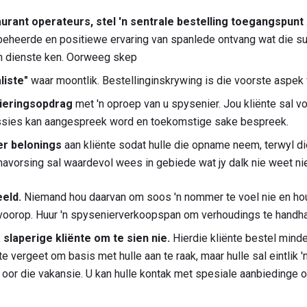
aurant operateurs, stel 'n sentrale bestelling toegangspunt
beheerde en positiewe ervaring van spanlede ontvang wat die sub
n dienste ken. Oorweeg skep
liste"
waar moontlik. Bestellinginskrywing is die voorste aspek 
ieringsopdrag
met 'n oproep van u spysenier. Jou kliënte sal voe
sies kan aangespreek word en toekomstige sake bespreek.
r belonings
aan kliënte sodat hulle die opname neem, terwyl die 
vorsing sal waardevol wees in gebiede wat jy dalk nie weet nie
eeld.
Niemand hou daarvan om soos 'n nommer te voel nie en hou
s voorop. Huur 'n spysenierverkoopspan om verhoudings te handha
laperige kliënte om te sien nie.
Hierdie kliënte bestel mind
 vergeet om basis met hulle aan te raak, maar hulle sal eintlik '
 oor die vakansie. U kan hulle kontak met spesiale aanbiedinge 