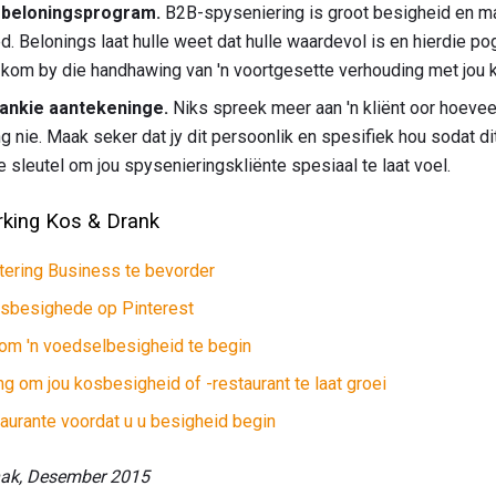
'n beloningsprogram.
B2B-spyseniering is groot besigheid en 
d. Belonings laat hulle weet dat hulle waardevol is en hierdie p
kom by die handhawing van 'n voortgesette verhouding met jou k
ankie aantekeninge.
Niks spreek meer aan 'n kliënt oor hoeveel
ng nie. Maak seker dat jy dit persoonlik en spesifiek hou sodat di
e sleutel om jou spysenieringskliënte spesiaal te laat voel.
rking Kos & Drank
tering Business te bevorder
osbesighede op Pinterest
 om 'n voedselbesigheid te begin
 om jou kosbesigheid of -restaurant te laat groei
aurante voordat u u besigheid begin
hak, Desember 2015