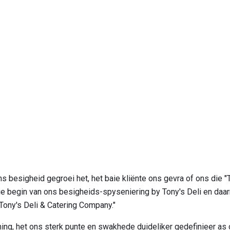
ns besigheid gegroei het, het baie kliënte ons gevra of ons die "
die begin van ons besigheids-spyseniering by Tony's Deli en da
"Tony's Deli & Catering Company."
ng, het ons sterk punte en swakhede duideliker gedefinieer as 