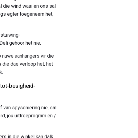
l die wind waai en ons sal
ings egter toegeneem het,
estuiwing-
eli gehoor het nie.
s nuwe aanhangers vir die
die dae verloop het, het
k.
tot-besigheid-
f van spyseniering nie, sal
rd, jou uittreeprogram en /
rs in die winkel kan dalk