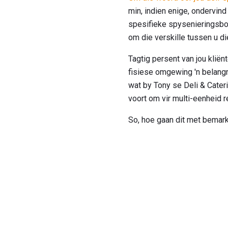
min, indien enige, ondervin
spesifieke spysenieringsboo
om die verskille tussen u d
Tagtig persent van jou kliën
fisiese omgewing 'n belangr
wat by Tony se Deli & Cate
voort om vir multi-eenheid 
So, hoe gaan dit met bemark