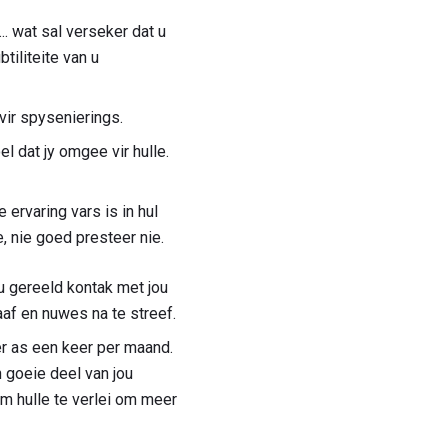
... wat sal verseker dat u
tiliteite van u
vir spysenierings.
l dat jy omgee vir hulle.
ervaring vars is in hul
, nie goed presteer nie.
 gereeld kontak met jou
af en nuwes na te streef.
er as een keer per maand.
n goeie deel van jou
om hulle te verlei om meer