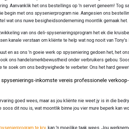
ring. Aanvanklik het ons bestellings op 'n servet geneem! Tog sa
oeie begin met ons spysenierprogram nie. Aangesien ons bestell
tel wat ons nuwe besigheidsonderneming moontlik gemaak het.
wikkeling van ons deli-spysenieringsprogram het ek die kruisb
n kanale verstaan ​​om kliënte te help wat nog nooit van Tony's D
 nuut en as ons 'n goeie werk op spyseniering gedoen het, het on
ook ons ​​handelsmerkbewustheid onder verbruikers gebou. Soos 
 te soek om ons bedrywighede te verbeter. Ons het hard gewer
spysenierings-inkomste vereis professionele verkoop-
rvaring goed wees, maar as jou kliënte nie weet jy is in die bedry
te soos dit nou is, wat moontlik binne jou vier mure beperk kan wo
pysenierprogram te kry,
kan 'n moeilike taak wees. Jou werkneme