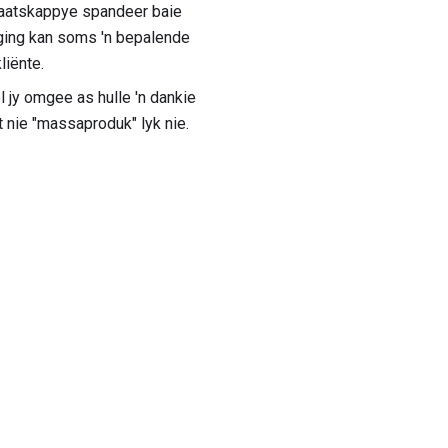
maatskappye spandeer baie
oging kan soms 'n bepalende
liënte.
 jy omgee as hulle 'n dankie
t nie "massaproduk" lyk nie.