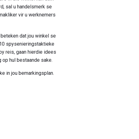
rd, sal u handelsmerk se
 makliker vir u werknemers
 beteken dat jou winkel se
 10 spysenieringstaktieke
 reis, gaan hierdie idees
g op hul bestaande sake.
ke in jou bemarkingsplan.