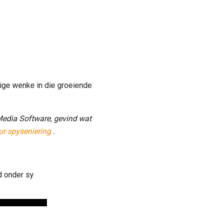
tige wenke in die groeiende
 Media Software, gevind wat
ur spyseniering
.
ad onder sy