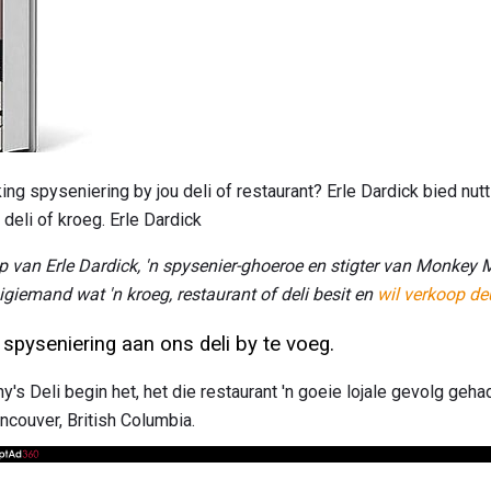
ng spyseniering by jou deli of restaurant? Erle Dardick bied nut
 deli of kroeg. Erle Dardick
p van Erle Dardick, 'n spysenier-ghoeroe en stigter van Monkey
nigiemand wat 'n kroeg, restaurant of deli besit en
wil verkoop de
spyseniering aan ons deli by te voeg.
y's Deli begin het, het die restaurant 'n goeie lojale gevolg geh
couver, British Columbia.