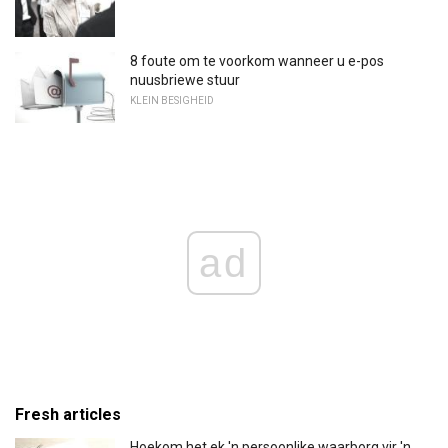
8 foute om te voorkom wanneer u e-pos
nuusbriewe stuur
KLEIN BESIGHEID
ad
Fresh articles
Hoekom het ek 'n persoonlike waarborg vir 'n