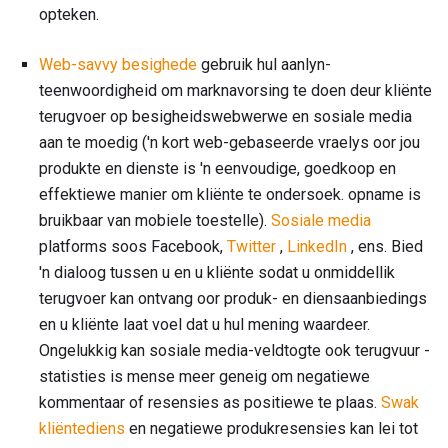
opteken.
Web-savvy besighede
gebruik hul aanlyn-
teenwoordigheid om marknavorsing te doen deur kliënte
terugvoer op besigheidswebwerwe en sosiale media
aan te moedig ('n kort web-gebaseerde vraelys oor jou
produkte en dienste is 'n eenvoudige, goedkoop en
effektiewe manier om kliënte te ondersoek. opname is
bruikbaar van mobiele toestelle).
Sosiale media
platforms soos Facebook,
Twitter
,
LinkedIn
, ens. Bied
'n dialoog tussen u en u kliënte sodat u onmiddellik
terugvoer kan ontvang oor produk- en diensaanbiedings
en u kliënte laat voel dat u hul mening waardeer.
Ongelukkig kan sosiale media-veldtogte ook terugvuur -
statisties is mense meer geneig om negatiewe
kommentaar of resensies as positiewe te plaas.
Swak
kliëntediens
en negatiewe produkresensies kan lei tot