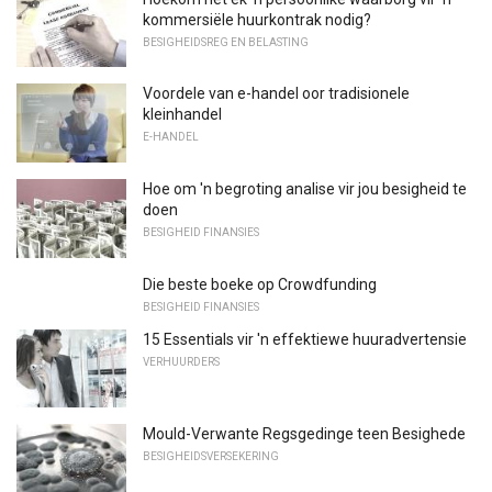
kommersiële huurkontrak nodig?
BESIGHEIDSREG EN BELASTING
Voordele van e-handel oor tradisionele
kleinhandel
E-HANDEL
Hoe om 'n begroting analise vir jou besigheid te
doen
BESIGHEID FINANSIES
Die beste boeke op Crowdfunding
BESIGHEID FINANSIES
15 Essentials vir 'n effektiewe huuradvertensie
VERHUURDERS
Mould-Verwante Regsgedinge teen Besighede
BESIGHEIDSVERSEKERING