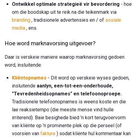
Ontwikkel optimale strategieë vir bevordering
- hoe
om die boodskap uit te reik na die teikenmark via
branding
, tradisionele advertensies en / of
sosiale
media
, ens.
Hoe word marknavorsing uitgevoer?
Daar is verskeie maniere waarop marknavorsing gedoen
word, insluitende:
Kliëntopnames
- Dit word op verskeie wyses gedoen,
insluitende
aanlyn, een-tot-een-onderhoude,
"Tevredenheidsopnames" en telefoonoproepe.
Tradisionele telefoonopnames is weens koste en die
lae reaksietempo (die meeste mense vind hulle
irriterend). Baie besighede bied 'n kort terugvoervorm
van kliënte op 'n prominente plek op die perseel (of
voorsien van
fakture
) sodat kliënte hul kommentaar kan