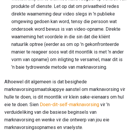
produkte of dienste. Let op dat om privaatheid redes
direkte waarneming deur video slegs in 'n publieke
omgewing gedoen kan word, tensy die persoon wat
ondersoek word bewus is van video-opname. Direkte
waarneming het voordele in die sin dat die kliënt
natuurlik optree (eerder as om op 'n gekonfronteerde
manier te reageer soos wat dit moontlik is met 'n ander
vorm van opname) om inligting te versamel, maar dit is
'n baie tydrowende metode van marknavorsing.
Alhoewel dit algemeen is dat besighede
marknavorsingsmaatskappye aanstel om marknavorsing vir
hulle te doen, is dit moontlik vir klein sake-eienaars om hul
eie te doen. Sien
Doen-dit-self-marknavorsing
vir 'n
verduideliking van die basiese beginsels van
marknavorsing en wenke vir die ontwerp van jou eie
marknavorsingsopnames en vraelyste.