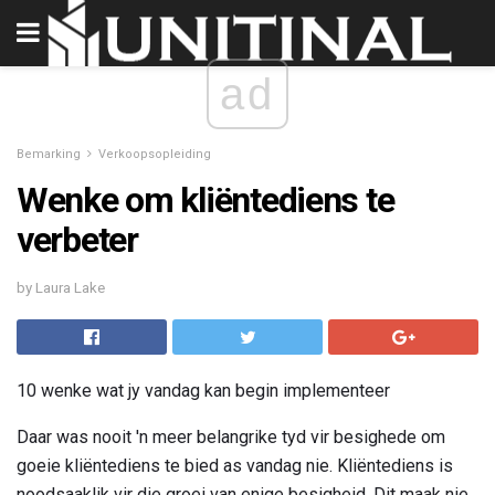
ad
Bemarking
Verkoopsopleiding
Wenke om kliëntediens te
verbeter
by Laura Lake
10 wenke wat jy vandag kan begin implementeer
Daar was nooit 'n meer belangrike tyd vir besighede om
goeie kliëntediens te bied as vandag nie. Kliëntediens is
noodsaaklik vir die groei van enige besigheid. Dit maak nie