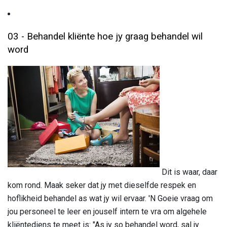
03 - Behandel kliënte hoe jy graag behandel wil
word
Dit is waar, daar
kom rond. Maak seker dat jy met dieselfde respek en
hoflikheid behandel as wat jy wil ervaar. 'N Goeie vraag om
jou personeel te leer en jouself intern te vra om algehele
kliëntediens te meet is: "As jy so behandel word, sal jy