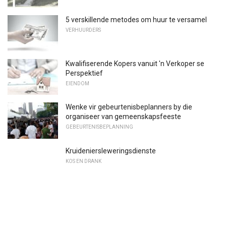
5 verskillende metodes om huur te versamel
VERHUURDERS
Kwalifiserende Kopers vanuit 'n Verkoper se
Perspektief
EIENDOM
Wenke vir gebeurtenisbeplanners by die
organiseer van gemeenskapsfeeste
GEBEURTENISBEPLANNING
Kruideniersleweringsdienste
KOS EN DRANK