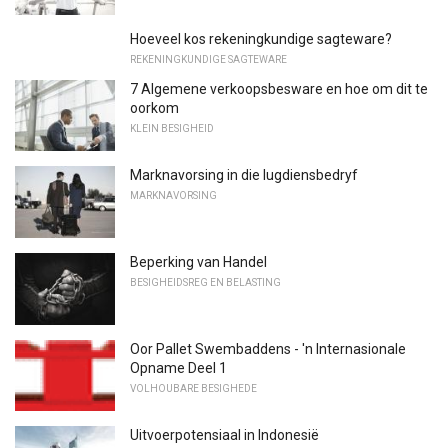
Hoeveel kos rekeningkundige sagteware?
REKENINGKUNDIGE SAGTEWARE
7 Algemene verkoopsbesware en hoe om dit te
oorkom
KLEIN BESIGHEID
Marknavorsing in die lugdiensbedryf
MARKNAVORSING
Beperking van Handel
BESIGHEIDSREG EN BELASTING
Oor Pallet Swembaddens - 'n Internasionale
Opname Deel 1
VOLHOUBARE BESIGHEDE
Uitvoerpotensiaal in Indonesië