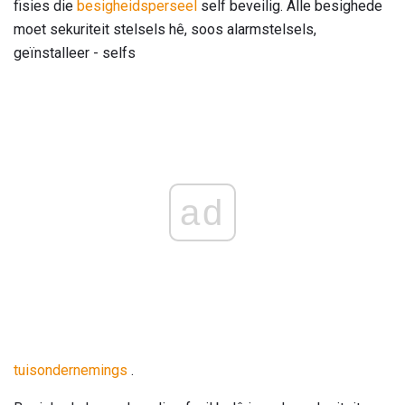
fisies die
besigheidsperseel
self beveilig. Alle besighede
moet sekuriteit stelsels hê, soos alarmstelsels,
geïnstalleer - selfs
ad
tuisondernemings
.