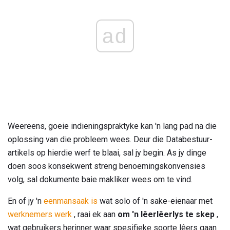
ad
Weereens, goeie indieningspraktyke kan 'n lang pad na die
oplossing van die probleem wees. Deur die Databestuur-
artikels op hierdie werf te blaai, sal jy begin. As jy dinge
doen soos konsekwent streng benoemingskonvensies
volg, sal dokumente baie makliker wees om te vind.
En of jy 'n
eenmansaak is
wat solo of 'n sake-eienaar met
werknemers werk
, raai ek aan
om 'n lêerlêerlys te skep
,
wat gebruikers herinner waar spesifieke soorte lêers gaan