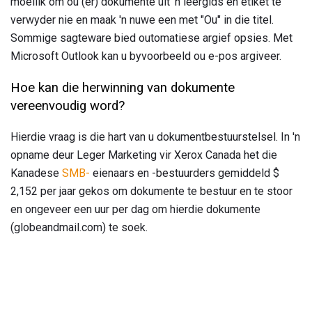
moeilik om ou (er) dokumente uit 'n lêergids en etiket te
verwyder nie en maak 'n nuwe een met "Ou" in die titel.
Sommige sagteware bied outomatiese argief opsies. Met
Microsoft Outlook kan u byvoorbeeld ou e-pos argiveer.
Hoe kan die herwinning van dokumente
vereenvoudig word?
Hierdie vraag is die hart van u dokumentbestuurstelsel. In 'n
opname deur Leger Marketing vir Xerox Canada het die
Kanadese
SMB-
eienaars en -bestuurders gemiddeld $
2,152 per jaar gekos om dokumente te bestuur en te stoor
en ongeveer een uur per dag om hierdie dokumente
(globeandmail.com) te soek.