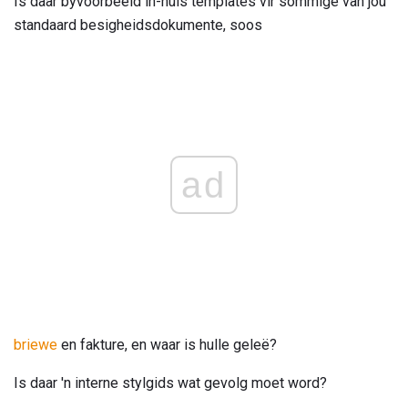
Is daar byvoorbeeld in-huis templates vir sommige van jou
standaard besigheidsdokumente, soos
ad
briewe
en fakture, en waar is hulle geleë?
Is daar 'n interne stylgids wat gevolg moet word?