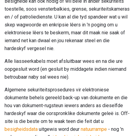
Besighede kan ook nodig of wil belê in ander sekuriteits
toestelle, soos vensterbalkies, grense, sekuriteitskameras
en / of patroliedienste. U kan al die tyd spandeer wat u wil
skep wagwoorde en enkripsie lêers in 'n poging om u
elektroniese lêers te beskerm, maar dit maak nie saak of
iemand net kan dwaal en jou rekenaar steel en die
hardeskyf vergesel nie.
Alle liasseerkabels moet afsluitbaar wees en na die ure
oopgesluit word (en gesluit by middagete indien niemand
betroubaar naby sal wees nie).
Algemene sekuriteitsprosedures vir elektroniese
dokumente behels gereeld back-up van dokumente en die
hou van dokument-rugsteun iewers anders as dieselfde
hardeskyf waar die oorspronklike dokumente geleë is. Off-
site is die beste om te waak teen die feit dat u
besigheidsdata
uitgewis word deur
natuurrampe
- nog 'n