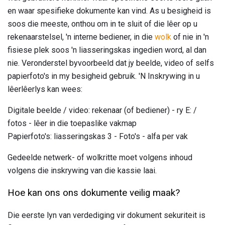
en waar spesifieke dokumente kan vind. As u besigheid is
soos die meeste, onthou om in te sluit of die lêer op u
rekenaarstelsel, 'n interne bediener, in die
wolk
of nie in 'n
fisiese plek soos 'n liasseringskas ingedien word, al dan
nie. Veronderstel byvoorbeeld dat jy beelde, video of selfs
papierfoto's in my besigheid gebruik. 'N Inskrywing in u
lêerlêerlys kan wees:
Digitale beelde / video: rekenaar (of bediener) - ry E: /
fotos - lêer in die toepaslike vakmap
Papierfoto's: liasseringskas 3 - Foto's - alfa per vak
Gedeelde netwerk- of wolkritte moet volgens inhoud
volgens die inskrywing van die kassie laai.
Hoe kan ons ons dokumente veilig maak?
Die eerste lyn van verdediging vir dokument sekuriteit is