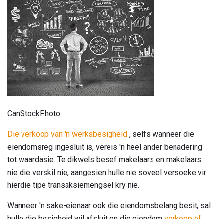
CanStockPhoto
Die verkoop van 'n werksbesigheid
, selfs wanneer die
eiendomsreg ingesluit is, vereis 'n heel ander benadering
tot waardasie. Te dikwels besef makelaars en makelaars
nie die verskil nie, aangesien hulle nie soveel versoeke vir
hierdie tipe transaksiemengsel kry nie.
Wanneer 'n sake-eienaar ook die eiendomsbelang besit, sal
hulle die besigheid wil afsluit en die eiendom
verkoop of