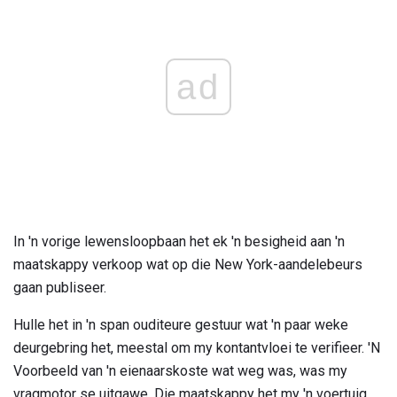
ad
In 'n vorige lewensloopbaan het ek 'n besigheid aan 'n
maatskappy verkoop wat op die New York-aandelebeurs
gaan publiseer.
Hulle het in 'n span ouditeure gestuur wat 'n paar weke
deurgebring het, meestal om my kontantvloei te verifieer. 'N
Voorbeeld van 'n eienaarskoste wat weg was, was my
vragmotor se uitgawe. Die maatskappy het my 'n voertuig,