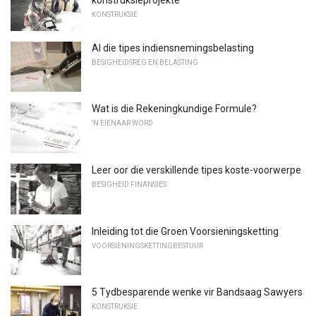
konstruksieprojekte
KONSTRUKSIE
Al die tipes indiensnemingsbelasting
BESIGHEIDSREG EN BELASTING
Wat is die Rekeningkundige Formule?
'N EIENAAR WORD
Leer oor die verskillende tipes koste-voorwerpe
BESIGHEID FINANSIES
Inleiding tot die Groen Voorsieningsketting
VOORSIENINGSKETTINGBESTUUR
5 Tydbesparende wenke vir Bandsaag Sawyers
KONSTRUKSIE