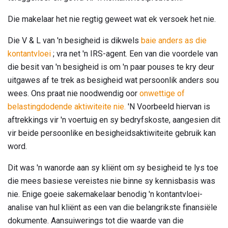
Die makelaar het nie regtig geweet wat ek versoek het nie.
Die V & L van 'n besigheid is dikwels
baie anders as die
kontantvloei
; vra net 'n IRS-agent. Een van die voordele van
die besit van 'n besigheid is om 'n paar pouses te kry deur
uitgawes af te trek as besigheid wat persoonlik anders sou
wees. Ons praat nie noodwendig oor
onwettige of
belastingdodende aktiwiteite nie.
'N Voorbeeld hiervan is
aftrekkings vir 'n voertuig en sy bedryfskoste, aangesien dit
vir beide persoonlike en besigheidsaktiwiteite gebruik kan
word.
Dit was 'n wanorde aan sy kliënt om sy besigheid te lys toe
die mees basiese vereistes nie binne sy kennisbasis was
nie. Enige goeie sakemakelaar benodig 'n kontantvloei-
analise van hul kliënt as een van die belangrikste finansiële
dokumente. Aansuiwerings tot die waarde van die