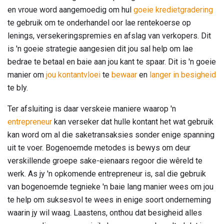
en vroue word aangemoedig om hul
goeie kredietgradering
te gebruik om te onderhandel oor lae rentekoerse op
lenings, versekeringspremies en afslag van verkopers. Dit
is 'n goeie strategie aangesien dit jou sal help om lae
bedrae te betaal en baie aan jou kant te spaar. Dit is 'n goeie
manier om
jou kontantvloei
te
bewaar
en
langer in besigheid
te bly.
Ter afsluiting is daar verskeie maniere waarop 'n
entrepreneur
kan verseker dat hulle kontant het wat gebruik
kan word om al die saketransaksies sonder enige spanning
uit te voer. Bogenoemde metodes is bewys om deur
verskillende groepe sake-eienaars regoor die wêreld te
werk. As jy 'n opkomende entrepreneur is, sal die gebruik
van bogenoemde tegnieke 'n baie lang manier wees om jou
te help om suksesvol te wees in enige soort onderneming
waarin jy wil waag. Laastens, onthou dat besigheid alles