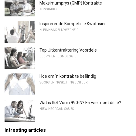
Maksimumprys (GMP) Kontrakte
KONSTRUKSIE
Inspirerende Kompetisie Kwotasies
KLEINHANDELNYWERHEID
Top Uitkontraktering Voordele
BEDRYF EN TEGNOLOGIE
Hoe om 'n kontrak te beëindig
VOORSIENINGSKETTINGBESTUUR
Wat is IRS Vorm 990-N? En wie moet dit lê?
NIEWINSORGANISASIES
Intresting articles