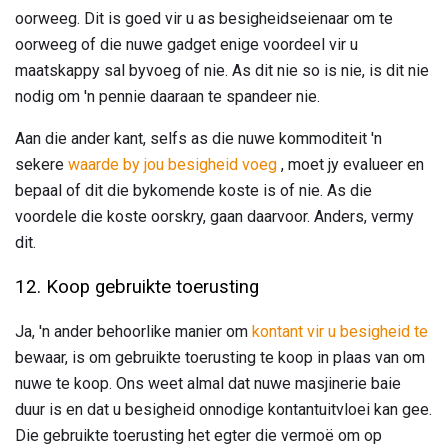
oorweeg. Dit is goed vir u as besigheidseienaar om te
oorweeg of die nuwe gadget enige voordeel vir u
maatskappy sal byvoeg of nie. As dit nie so is nie, is dit nie
nodig om 'n pennie daaraan te spandeer nie.
Aan die ander kant, selfs as die nuwe kommoditeit 'n
sekere
waarde by jou besigheid voeg
, moet jy evalueer en
bepaal of dit die bykomende koste is of nie. As die
voordele die koste oorskry, gaan daarvoor. Anders, vermy
dit.
12. Koop gebruikte toerusting
Ja, 'n ander behoorlike manier om
kontant vir u besigheid te
bewaar, is om gebruikte toerusting te koop in plaas van om
nuwe te koop. Ons weet almal dat nuwe masjinerie baie
duur is en dat u besigheid onnodige kontantuitvloei kan gee.
Die gebruikte toerusting het egter die vermoë om op