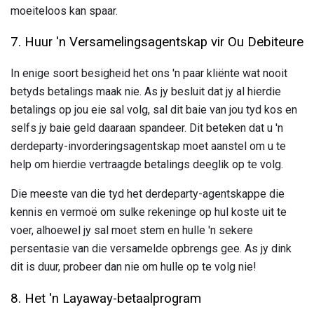
moeiteloos kan spaar.
7. Huur 'n Versamelingsagentskap vir Ou Debiteure
In enige soort besigheid het ons 'n paar kliënte wat nooit
betyds betalings maak nie. As jy besluit dat jy al hierdie
betalings op jou eie sal volg, sal dit baie van jou tyd kos en
selfs jy baie geld daaraan spandeer. Dit beteken dat u 'n
derdeparty-invorderingsagentskap moet aanstel om u te
help om hierdie vertraagde betalings deeglik op te volg.
Die meeste van die tyd het derdeparty-agentskappe die
kennis en vermoë om sulke rekeninge op hul koste uit te
voer, alhoewel jy sal moet stem en hulle 'n sekere
persentasie van die versamelde opbrengs gee. As jy dink
dit is duur, probeer dan nie om hulle op te volg nie!
8. Het 'n Layaway-betaalprogram