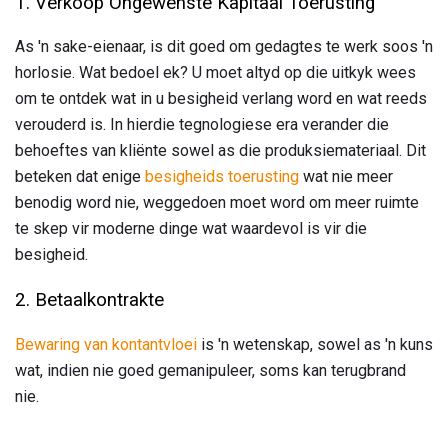
1. Verkoop Ongewenste Kapitaal Toerusting
As 'n sake-eienaar, is dit goed om gedagtes te werk soos 'n
horlosie. Wat bedoel ek? U moet altyd op die uitkyk wees
om te ontdek wat in u besigheid verlang word en wat reeds
verouderd is. In hierdie tegnologiese era verander die
behoeftes van kliënte sowel as die produksiemateriaal. Dit
beteken dat enige
besigheids toerusting
wat nie meer
benodig word nie, weggedoen moet word om meer ruimte
te skep vir moderne dinge wat waardevol is vir die
besigheid.
2. Betaalkontrakte
Bewaring van kontantvloei
is 'n wetenskap, sowel as 'n kuns
wat, indien nie goed gemanipuleer, soms kan terugbrand
nie.