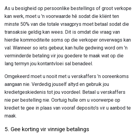
As u besigheid op persoonlike bestellings of groot verkope
kan werk, moet u 'n voorwaarde hê sodat die kliënt ten
minste 50% van die totale vraagprys moet betaal sodat die
transaksie geldig kan wees. Dit is omdat die vraag van
hierdie kommoditeite soms op die verkoper onverwags kan
val. Wanneer so iets gebeur, kan hulle gedwing word om 'n
verminderde betaling vir jou goedere te maak wat op die
lang termyn jou kontantvloei sal benadeel.
Omgekeerd moet u nooit met u verskaffers 'n ooreenkoms
aangaan nie. Verdedig jouself altyd en gebruik jou
kredietgeskiedenis tot jou voordeel. Betaal u verskaffers
nie per bestelling nie. Oortuig hulle om u voorwerpe op
krediet te gee in plaas van vooraf deposito's vir u aanbod te
maak.
5. Gee korting vir vinnige betalings