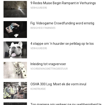
9 Redes Muise Begin Rampant in Verhurings
VERHUURDERS
Fig: Videogame Crowdfunding word ernstig
BESIGHEID FINANSIES
4 stappe om 'n huurder se petklag op te los
VERHUURDERS
Inleiding tot vragvervoer
VOORSIENINGSKETTINGBESTUUR
OSHA 300 Log: Moet ek die vorm invul
KONSTRUKSIE
Top maniere om verkeer na jou webbesigheid te