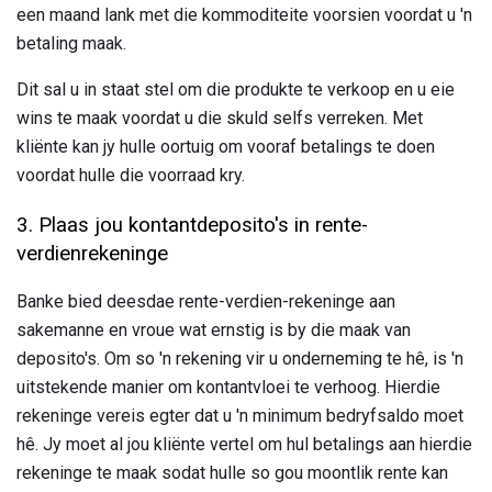
een maand lank met die kommoditeite voorsien voordat u 'n
betaling maak.
Dit sal u in staat stel om die produkte te verkoop en u eie
wins te maak voordat u die skuld selfs verreken. Met
kliënte kan jy hulle oortuig om vooraf betalings te doen
voordat hulle die voorraad kry.
3. Plaas jou kontantdeposito's in rente-
verdienrekeninge
Banke bied deesdae rente-verdien-rekeninge aan
sakemanne en vroue wat ernstig is by die maak van
deposito's. Om so 'n rekening vir u onderneming te hê, is 'n
uitstekende manier om kontantvloei te verhoog. Hierdie
rekeninge vereis egter dat u 'n minimum bedryfsaldo moet
hê. Jy moet al jou kliënte vertel om hul betalings aan hierdie
rekeninge te maak sodat hulle so gou moontlik rente kan