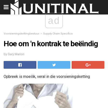
ad
Voorsieningskettingbestuur
Supply Chain Specifics
Hoe om 'n kontrak te beëindig
by Gary Marion
Opbreek is moeilik, veral in die voorsieningsketting