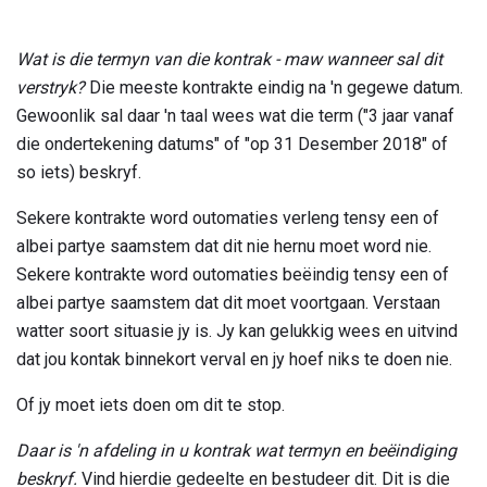
Wat is die termyn van die kontrak - maw wanneer sal dit
verstryk?
Die meeste kontrakte eindig na 'n gegewe datum.
Gewoonlik sal daar 'n taal wees wat die term ("3 jaar vanaf
die ondertekening datums" of "op 31 Desember 2018" of
so iets) beskryf.
Sekere kontrakte word outomaties verleng tensy een of
albei partye saamstem dat dit nie hernu moet word nie.
Sekere kontrakte word outomaties beëindig tensy een of
albei partye saamstem dat dit moet voortgaan. Verstaan ​​
watter soort situasie jy is. Jy kan gelukkig wees en uitvind
dat jou kontak binnekort verval en jy hoef niks te doen nie.
Of jy moet iets doen om dit te stop.
Daar is 'n afdeling in u kontrak wat termyn en beëindiging
beskryf.
Vind hierdie gedeelte en bestudeer dit. Dit is die