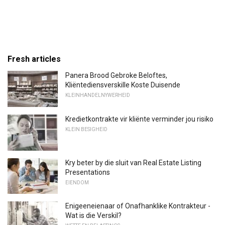
Fresh articles
Panera Brood Gebroke Beloftes,
Kliëntediensverskille Koste Duisende
KLEINHANDELNYWERHEID
Kredietkontrakte vir kliënte verminder jou risiko
KLEIN BESIGHEID
Kry beter by die sluit van Real Estate Listing
Presentations
EIENDOM
Enigeeneienaar of Onafhanklike Kontrakteur -
Wat is die Verskil?