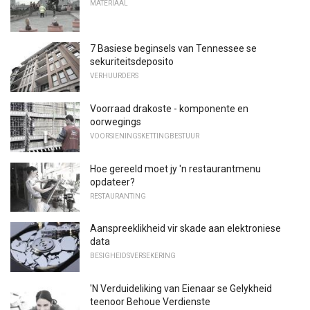
MATERIAAL
7 Basiese beginsels van Tennessee se
sekuriteitsdeposito
VERHUURDERS
Voorraad drakoste - komponente en
oorwegings
VOORSIENINGSKETTINGBESTUUR
Hoe gereeld moet jy 'n restaurantmenu
opdateer?
RESTAURANTING
Aanspreeklikheid vir skade aan elektroniese
data
BESIGHEIDSVERSEKERING
'N Verduideliking van Eienaar se Gelykheid
teenoor Behoue ​​Verdienste