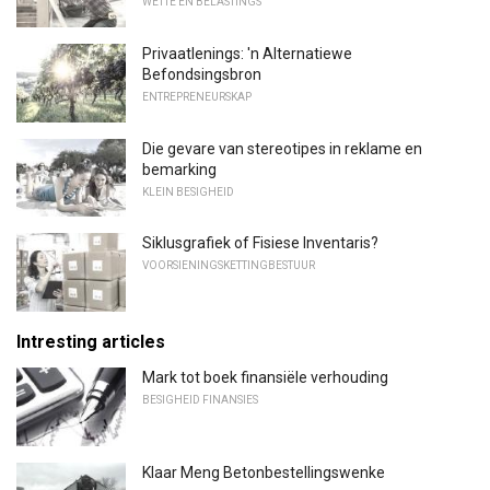
WETTE EN BELASTINGS
Privaatlenings: 'n Alternatiewe
Befondsingsbron
ENTREPRENEURSKAP
Die gevare van stereotipes in reklame en
bemarking
KLEIN BESIGHEID
Siklusgrafiek of Fisiese Inventaris?
VOORSIENINGSKETTINGBESTUUR
Intresting articles
Mark tot boek finansiële verhouding
BESIGHEID FINANSIES
Klaar Meng Betonbestellingswenke