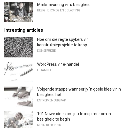
Marknavorsing vir u besigheid
BESIGHEIDSREG EN BELASTING
Intresting articles
Hoe om die regte spykers vir
konstruksieprojekte te koop
KONSTRUKSIE
WordPress vir e-handel
E-HANDEL
Volgende stappe wanneer jy 'n goeie idee vir 'n
besigheid het
ENTREPRENEURSKAP
101 Nuwe idees om jou te inspireer om 'n
besigheid te begin
KLEIN BESIGHEID