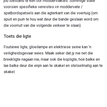
jou toestand te ken oor moddervlaktes. Sommige state
voorsien spesifieke vereistes vir moddervate /
spatbordspatsels aan die agterkant van die voertuig (om
spuit en puin te hou wat deur die bande geslaan word om
die voorruit van die volgende verkeer te slaan).
Toets die ligte
Foutiewe ligte, gloeilampe en elektriese seine kan 'n
veiligheidsgevaar wees. Maak seker dat jy nie net die
breekligte nagaan nie, maar ook die kopligte, hoë balke en
lae balke deur die enjin aan te skakel en stelselmatig aan te
skakel.