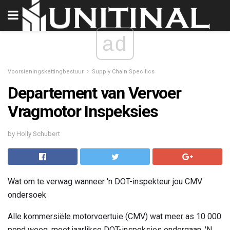
ad
Voorsieningskettingbestuur
Supply Chain Specifics
Departement van Vervoer
Vragmotor Inspeksies
by Holly Schubert
Wat om te verwag wanneer 'n DOT-inspekteur jou CMV
ondersoek
Alle kommersiële motorvoertuie (CMV) wat meer as 10 000
pond weeg, moet jaarlikse DOT-inspeksies ondergaan. 'N