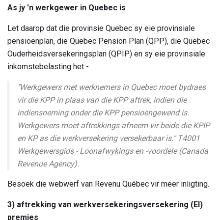
As jy 'n werkgewer in Quebec is
Let daarop dat die provinsie Quebec sy eie provinsiale
pensioenplan, die Quebec Pension Plan (QPP), die Quebec
Ouderheidsversekeringsplan (QPIP) en sy eie provinsiale
inkomstebelasting het -
"Werkgewers met werknemers in Quebec moet bydraes
vir die KPP in plaas van die KPP aftrek, indien die
indiensneming onder die KPP pensioengewend is.
Werkgewers moet aftrekkings afneem vir beide die KPIP
en KP as die werkversekering versekerbaar is." T4001
Werkgewersgids - Loonafwykings en -voordele
(Canada
Revenue Agency).
Besoek die webwerf van Revenu Québec vir meer inligting.
3) aftrekking van werkversekeringsversekering (EI)
premies