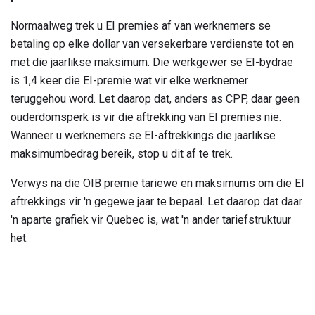
Normaalweg trek u EI premies af van werknemers se
betaling op elke dollar van versekerbare verdienste tot en
met die jaarlikse maksimum. Die werkgewer se EI-bydrae
is 1,4 keer die EI-premie wat vir elke werknemer
teruggehou word. Let daarop dat, anders as CPP, daar geen
ouderdomsperk is vir die aftrekking van EI premies nie.
Wanneer u werknemers se EI-aftrekkings die jaarlikse
maksimumbedrag bereik, stop u dit af te trek.
Verwys na die OIB premie tariewe en maksimums om die EI
aftrekkings vir 'n gegewe jaar te bepaal. Let daarop dat daar
'n aparte grafiek vir Quebec is, wat 'n ander tariefstruktuur
het.