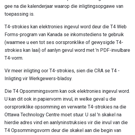
gee na die kalenderjaar waarop die inligtingsopgawe van
toepassing is.
T4-strokies kan elektronies ingevul word deur die T4 Web
Forms-program van Kanada se inkomstediens te gebruik
(waarmee u een tot ses oorspronklike of gewysigde T4-
strokies kan laai) of aanlyn gevul word met 'n PDF-invulbare
T4-vorm.
Vir meer inligting oor T4-strokies, sien die CRA se T4 -
Inligting vir Werkgewers-bladsy.
Die T4 Opsommingsvorm kan ook elektronies ingevul word.
U kan dit ook in papiervorm invul, in welke geval u die
oorspronklike opsomming en verwante T4-strokies na die
Ottawa Technology Centre moet stuur. U sal 'n skakel na
hierdie adres vind en aanlyninstruksies vir die invul van die
T4 Opsommingsvorm deur die skakel aan die begin van