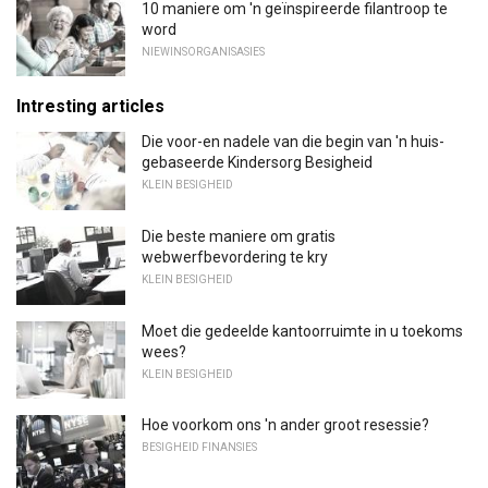
10 maniere om 'n geïnspireerde filantroop te
word
NIEWINSORGANISASIES
Intresting articles
Die voor-en nadele van die begin van 'n huis-
gebaseerde Kindersorg Besigheid
KLEIN BESIGHEID
Die beste maniere om gratis
webwerfbevordering te kry
KLEIN BESIGHEID
Moet die gedeelde kantoorruimte in u toekoms
wees?
KLEIN BESIGHEID
Hoe voorkom ons 'n ander groot resessie?
BESIGHEID FINANSIES