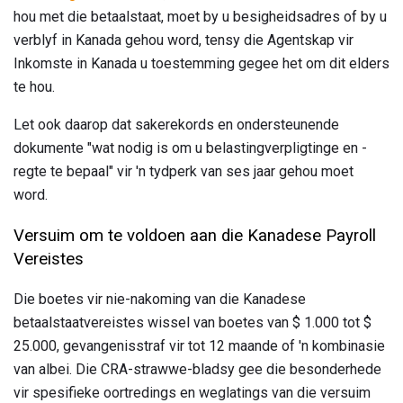
hou met die betaalstaat, moet by u besigheidsadres of by u
verblyf in Kanada gehou word, tensy die Agentskap vir
Inkomste in Kanada u toestemming gegee het om dit elders
te hou.
Let ook daarop dat sakerekords en ondersteunende
dokumente "wat nodig is om u belastingverpligtinge en -
regte te bepaal" vir 'n tydperk van ses jaar gehou moet
word.
Versuim om te voldoen aan die Kanadese Payroll
Vereistes
Die boetes vir nie-nakoming van die Kanadese
betaalstaatvereistes wissel van boetes van $ 1.000 tot $
25.000, gevangenisstraf vir tot 12 maande of 'n kombinasie
van albei. Die CRA-strawwe-bladsy gee die besonderhede
vir spesifieke oortredings en weglatings van die versuim