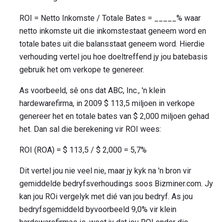
ROI = Netto Inkomste / Totale Bates = _____% waar
netto inkomste uit die inkomstestaat geneem word en
totale bates uit die balansstaat geneem word. Hierdie
verhouding vertel jou hoe doeltreffend jy jou batebasis
gebruik het om verkope te genereer.
As voorbeeld, sê ons dat ABC, Inc., 'n klein
hardewarefirma, in 2009 $ 113,5 miljoen in verkope
genereer het en totale bates van $ 2,000 miljoen gehad
het. Dan sal die berekening vir ROI wees:
ROI (ROA) = $ 113,5 / $ 2,000 = 5,7%
Dit vertel jou nie veel nie, maar jy kyk na 'n bron vir
gemiddelde bedryfsverhoudings soos Bizminer.com. Jy
kan jou ROi vergelyk met dié van jou bedryf. As jou
bedryfsgemiddeld byvoorbeeld 9,0% vir klein