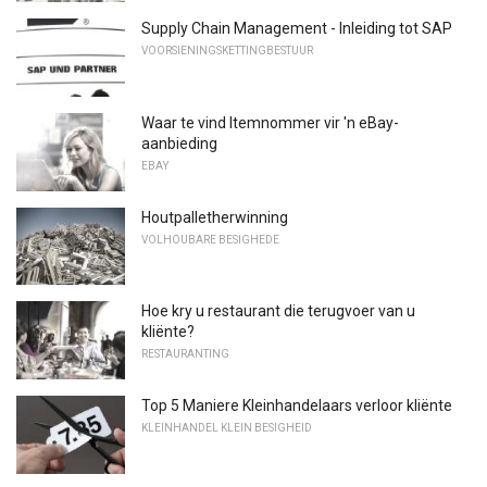
Supply Chain Management - Inleiding tot SAP
VOORSIENINGSKETTINGBESTUUR
Waar te vind Itemnommer vir 'n eBay-
aanbieding
EBAY
Houtpalletherwinning
VOLHOUBARE BESIGHEDE
Hoe kry u restaurant die terugvoer van u
kliënte?
RESTAURANTING
Top 5 Maniere Kleinhandelaars verloor kliënte
KLEINHANDEL KLEIN BESIGHEID