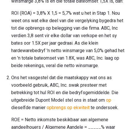
winsmarge 3,8% is en die totale bateomset 1,5X is, dan:
ROI (ROA) = 3,8% X 1,5 = 5,7% wat u het in Stap 1. Nou
weet ons wat elke deel van die vergelyking bygedra het
tot die opbrengs op belegging van die firma. ABC, Inc
verdien 3,8 sent vir elke dollar van verkope en het sy
bates oor 1.5X per jaar gedraai. As die klein
hardewarebedryf 'n netto winsmarge van 5,0% gehad het
en 'n totale bateomset van 1.8X, was ABC, Inc. laag op
beide rekenings, veral die netto winsmarge.
Ons het vasgestel dat die maatskappy wat ons as
voorbeeld gebruik, ABC, Inc. swak presteer met
betrekking tot hul ROI en die bedryfsgemiddelde. Die
uitgebreide Dupont Model stel ons in staat om
op
dieselfde manier
opbrengs op ekwiteit
te ondersoek.
ROE = Netto inkomste beskikbaar aan algemene
aandeelhouers / Algemene Aandele = _____% waar