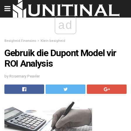
ad
Besigheid Finansies
Klein besigheid
Gebruik die Dupont Model vir
ROI Analysis
by Rosemary Peavler