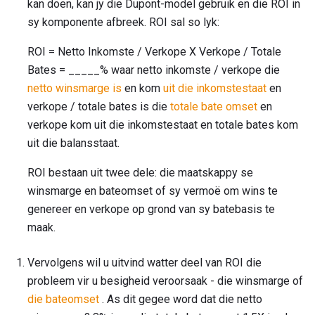
kan doen, kan jy die Dupont-model gebruik en die ROI in
sy komponente afbreek. ROI sal so lyk:
ROI = Netto Inkomste / Verkope X Verkope / Totale
Bates = _____% waar netto inkomste / verkope die
netto winsmarge is
en kom
uit die inkomstestaat
en
verkope / totale bates is die
totale bate omset
en
verkope kom uit die inkomstestaat en totale bates kom
uit die balansstaat.
ROI bestaan ​​uit twee dele: die maatskappy se
winsmarge en bateomset of sy vermoë om wins te
genereer en verkope op grond van sy batebasis te
maak.
Vervolgens wil u uitvind watter deel van ROI die
probleem vir u besigheid veroorsaak - die winsmarge of
die bateomset
. As dit gegee word dat die netto