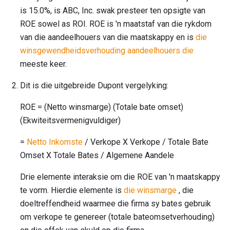
is 15.0%, is ABC, Inc. swak presteer ten opsigte van
ROE sowel as ROI. ROE is 'n maatstaf van die rykdom
van die aandeelhouers van die maatskappy en is
die
winsgewendheidsverhouding aandeelhouers die
meeste keer.
Dit is die uitgebreide Dupont vergelyking:
ROE = (Netto winsmarge) (Totale bate omset)
(Ekwiteitsvermenigvuldiger)
=
Netto Inkomste
/ Verkope X Verkope / Totale Bate
Omset X Totale Bates / Algemene Aandele
Drie elemente interaksie om die ROE van 'n maatskappy
te vorm. Hierdie elemente is
die winsmarge
, die
doeltreffendheid waarmee die firma sy bates gebruik
om verkope te genereer (totale bateomsetverhouding)