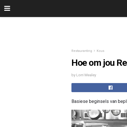
Restauranting
Kous
Hoe om jou Re
by Lorri Mealey
Basiese beginsels van bepla