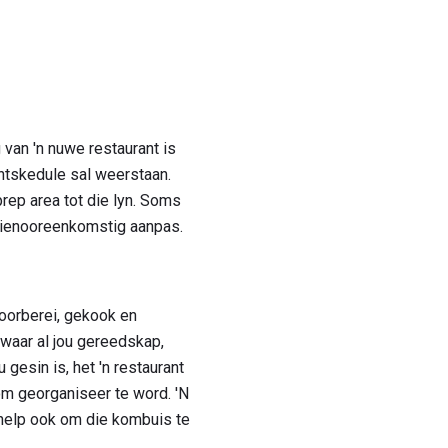
van 'n nuwe restaurant is
ntskedule sal weerstaan.
rep area tot die lyn. Soms
e dienooreenkomstig aanpas.
voorberei, gekook en
 waar al jou gereedskap,
 gesin is, het 'n restaurant
om georganiseer te word. 'N
it help ook om die kombuis te