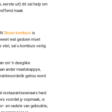
, eerste uit) dit sal help om
treffend maak.
 'N
Skoon kombuis
is
el weet wat gedoen moet
stel, sal u kombuis veilig
lan om 'n deeglike
an ander maatskappye,
verantwoordelik gehou word
al restaurantseienaars hard
ies voordat jy oopmaak, is
or- en nadele van gebruikte,