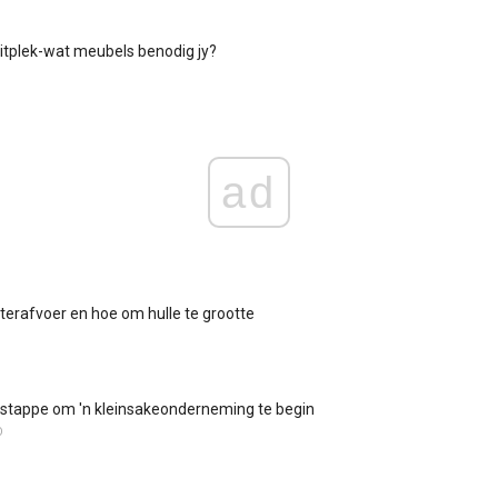
itplek-wat meubels benodig jy?
ad
erafvoer en hoe om hulle te grootte
 stappe om 'n kleinsakeonderneming te begin
D