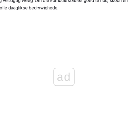
g versigtig weeg. Om die kombuisstasies goed te hou, skoon en
volle daaglikse bedrywighede.
ad