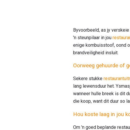
Byvoorbeeld, as jy verskeie 
'n steunpilaar in jou
restaura
enige kombuisstoof, oond of 
brandveiligheid insluit.
Oorweeg gehuurde of ge
Sekere stukke
restaurantuit
lang lewensduur het. Ysmasji
wanneer hulle breek is dit d
die koop, want dit duur so l
Hou koste laag in jou 
Om 'n goed beplande restaur