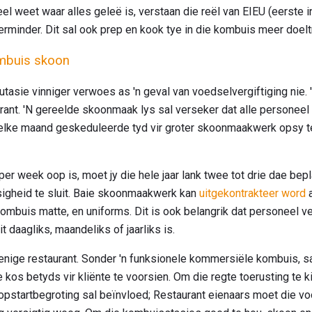
 weet waar alles geleë is, verstaan ​​die reël van EIEU (eerste in
erminder. Dit sal ook prep en kook tye in die kombuis meer doel
mbuis skoon
putasie vinniger verwoes as 'n geval van voedselvergiftiging nie.
urant. 'N gereelde skoonmaak lys sal verseker dat alle persone
lke maand geskeduleerde tyd vir groter skoonmaakwerk opsy te 
er week oop is, moet jy die hele jaar lank twee tot drie dae bep
igheid te sluit. Baie skoonmaakwerk kan
uitgekontrakteer word
a
ombuis matte, en uniforms. Dit is ook belangrik dat personeel 
 daagliks, maandeliks of jaarliks ​​is.
 enige restaurant. Sonder 'n funksionele kommersiële kombuis, s
kos betyds vir kliënte te voorsien. Om die regte toerusting te k
 opstartbegroting sal beïnvloed; Restaurant eienaars moet die vo