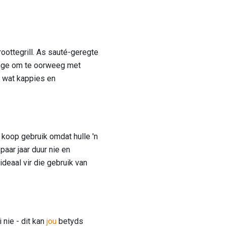
roottegrill. As sauté-geregte
inge om te oorweeg met
, wat kappies en
f koop gebruik omdat hulle 'n
paar jaar duur nie en
deaal vir die gebruik van
 nie - dit kan
jou
betyds