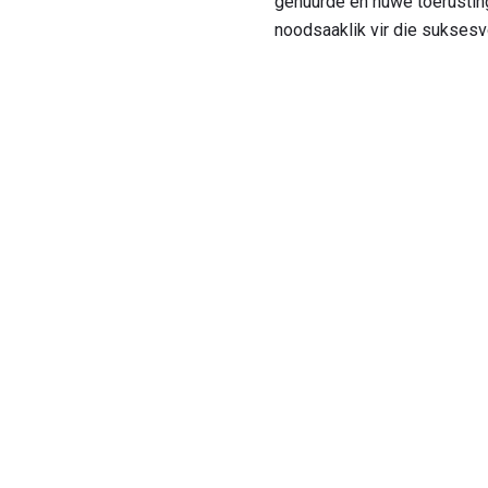
gehuurde en nuwe toerustin
noodsaaklik vir die sukses