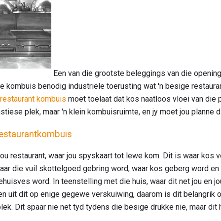
Een van die grootste beleggings van die opening 
 kombuis benodig industriële toerusting wat 'n besige restaura
n restaurant kombuis
moet toelaat dat kos naatloos vloei van die p
tastiese plek, maar 'n klein kombuisruimte, en jy moet jou plann
n restaurantkombuis
jou restaurant, waar jou spyskaart tot lewe kom. Dit is waar kos 
waar die vuil skottelgoed gebring word, waar kos geberg word en
uisves word. In teenstelling met die huis, waar dit net jou en jou
en uit dit op enige gegewe verskuiwing, daarom is dit belangrik 
y plek. Dit spaar nie net tyd tydens die besige drukke nie, maar d