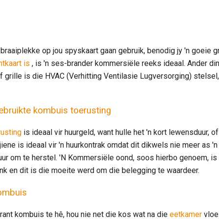
braaiplekke op jou spyskaart gaan gebruik, benodig jy 'n goeie g
ntkaart is
, is 'n ses-brander kommersiële reeks ideaal. Ander d
grille is die HVAC (Verhitting Ventilasie Lugversorging) stelsel
bruikte kombuis toerusting
rusting
is ideaal vir huurgeld, want hulle het 'n kort lewensduur, o
ene is ideaal vir 'n huurkontrak omdat dit dikwels nie meer as 'n 
uur om te herstel. 'N Kommersiële oond, soos hierbo genoem, is i
ank en dit is die moeite werd om die belegging te waardeer.
kombuis
ant kombuis te hê, hou nie net die kos wat na die
eetkamer
vloei