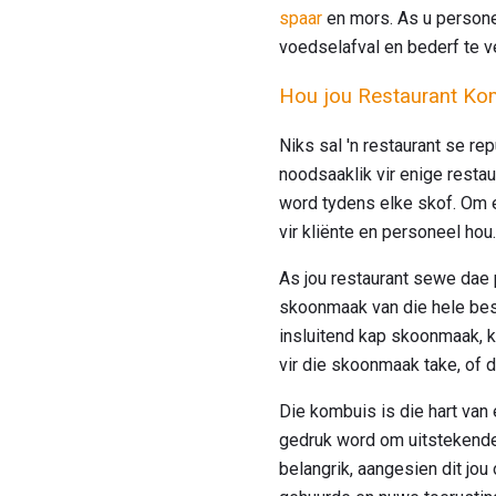
spaar
en mors. As u personeel
voedselafval en bederf te v
Hou jou Restaurant Ko
Niks sal 'n restaurant se re
noodsaaklik vir enige resta
word tydens elke skof. Om e
vir kliënte en personeel hou.
As jou restaurant sewe dae p
skoonmaak van die hele bes
insluitend kap skoonmaak, k
vir die skoonmaak take, of dit
Die kombuis is die hart van
gedruk word om uitstekende 
belangrik, aangesien dit jou