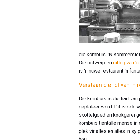
die kombuis. 'N Kommersiële
Die ontwerp en
uitleg van '
is 'n nuwe restaurant 'n fan
Verstaan ​​die rol van '
Die kombuis is die hart van 
geplateer word. Dit is ook 
skottelgoed en kookgerei geh
kombuis tientalle mense in 
plek vir alles en alles in s
hou.