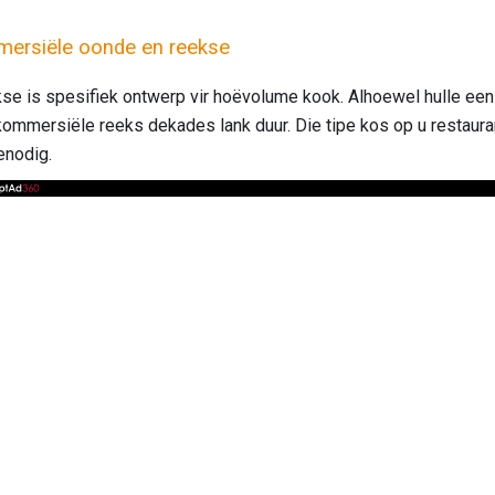
mmersiële oonde en reekse
e is spesifiek ontwerp vir hoëvolume kook. Alhoewel hulle een 
 kommersiële reeks dekades lank duur. Die tipe kos op u restaura
enodig.