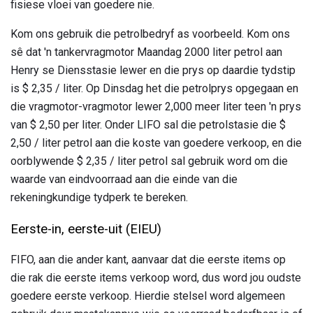
fisiese vloei van goedere nie.
Kom ons gebruik die petrolbedryf as voorbeeld. Kom ons
sê dat 'n tankervragmotor Maandag 2000 liter petrol aan
Henry se Diensstasie lewer en die prys op daardie tydstip
is $ 2,35 / liter. Op Dinsdag het die petrolprys opgegaan en
die vragmotor-vragmotor lewer 2,000 meer liter teen 'n prys
van $ 2,50 per liter. Onder LIFO sal die petrolstasie die $
2,50 / liter petrol aan die koste van goedere verkoop, en die
oorblywende $ 2,35 / liter petrol sal gebruik word om die
waarde van eindvoorraad aan die einde van die
rekeningkundige tydperk te bereken.
Eerste-in, eerste-uit (EIEU)
FIFO, aan die ander kant, aanvaar dat die eerste items op
die rak die eerste items verkoop word, dus word jou oudste
goedere eerste verkoop. Hierdie stelsel word algemeen