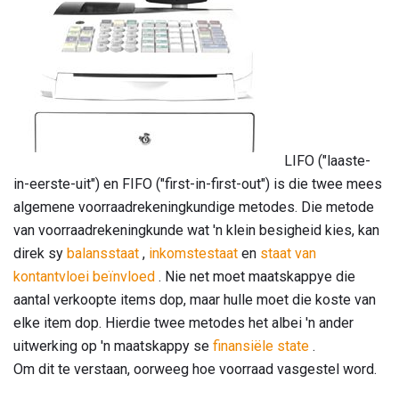
LIFO ("laaste-
in-eerste-uit") en FIFO ("first-in-first-out") is die twee mees
algemene voorraadrekeningkundige metodes. Die metode
van voorraadrekeningkunde wat 'n klein besigheid kies, kan
direk sy
balansstaat
,
inkomstestaat
en
staat van
kontantvloei beïnvloed
. Nie net moet maatskappye die
aantal verkoopte items dop, maar hulle moet die koste van
elke item dop. Hierdie twee metodes het albei 'n ander
uitwerking op 'n maatskappy se
finansiële state
.
Om dit te verstaan, oorweeg hoe voorraad vasgestel word.