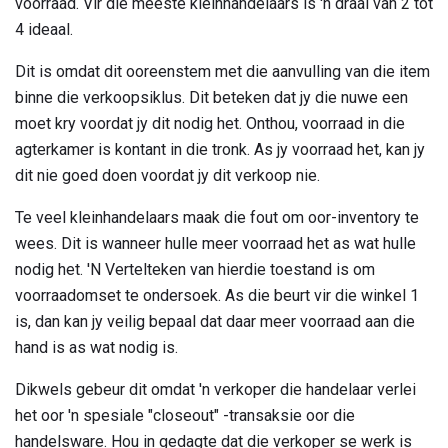
voorraad. Vir die meeste kleinhandelaars is 'n draai van 2 tot
4 ideaal.
Dit is omdat dit ooreenstem met die aanvulling van die item
binne die verkoopsiklus. Dit beteken dat jy die nuwe een
moet kry voordat jy dit nodig het. Onthou, voorraad in die
agterkamer is kontant in die tronk. As jy voorraad het, kan jy
dit nie goed doen voordat jy dit verkoop nie.
Te veel kleinhandelaars maak die fout om oor-inventory te
wees. Dit is wanneer hulle meer voorraad het as wat hulle
nodig het. 'N Vertelteken van hierdie toestand is om
voorraadomset te ondersoek. As die beurt vir die winkel 1
is, dan kan jy veilig bepaal dat daar meer voorraad aan die
hand is as wat nodig is.
Dikwels gebeur dit omdat 'n verkoper die handelaar verlei
het oor 'n spesiale "closeout" -transaksie oor die
handelsware. Hou in gedagte dat die verkoper se werk is