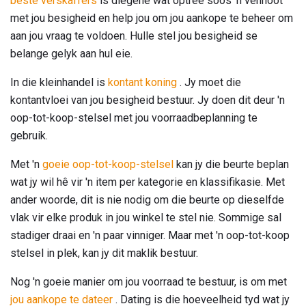
beste verskaffers
is diegene wat optree soos 'n vennoot
met jou besigheid en help jou om jou aankope te beheer om
aan jou vraag te voldoen. Hulle stel jou besigheid se
belange gelyk aan hul eie.
In die kleinhandel is
kontant koning
. Jy moet die
kontantvloei van jou besigheid bestuur. Jy doen dit deur 'n
oop-tot-koop-stelsel met jou voorraadbeplanning te
gebruik.
Met 'n
goeie oop-tot-koop-stelsel
kan jy die beurte beplan
wat jy wil hê vir 'n item per kategorie en klassifikasie. Met
ander woorde, dit is nie nodig om die beurte op dieselfde
vlak vir elke produk in jou winkel te stel nie. Sommige sal
stadiger draai en 'n paar vinniger. Maar met 'n oop-tot-koop
stelsel in plek, kan jy dit maklik bestuur.
Nog 'n goeie manier om jou voorraad te bestuur, is om met
jou aankope te dateer
. Dating is die hoeveelheid tyd wat jy