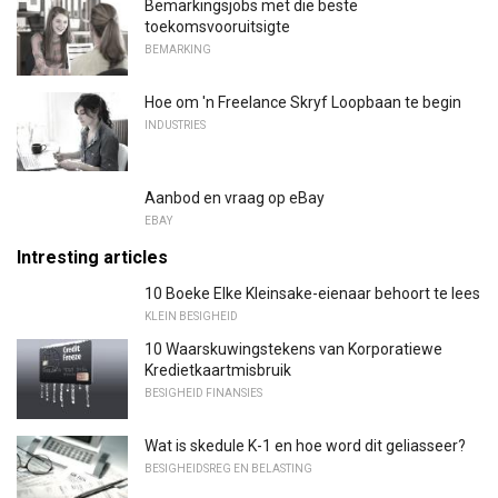
Bemarkingsjobs met die beste
toekomsvooruitsigte
BEMARKING
Hoe om 'n Freelance Skryf Loopbaan te begin
INDUSTRIES
Aanbod en vraag op eBay
EBAY
Intresting articles
10 Boeke Elke Kleinsake-eienaar behoort te lees
KLEIN BESIGHEID
10 Waarskuwingstekens van Korporatiewe
Kredietkaartmisbruik
BESIGHEID FINANSIES
Wat is skedule K-1 en hoe word dit geliasseer?
BESIGHEIDSREG EN BELASTING