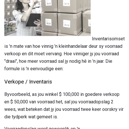
Inventarisomset
is 'n mate van hoe vinnig 'n kleinhandelaar deur sy voorraad
verkoop en dit moet vervang. Hoe vinniger jy jou voorraad
"draai", hoe meer voorraad sal jy nodig hê in 'n jaar. Die
formule is 'n eenvoudige een:
Verkope / Inventaris
Byvoorbeeld, as jou winkel $ 100,000 in goedere verkoop
en $ 50,000 van voorraad het, sal jou voorraadopslag 2
wees, wat beteken dat jy jou voorraad twee keer oorskry vir
die tydperk wat gemeet is.
Voorraadopslag word gewoonlik op 'n