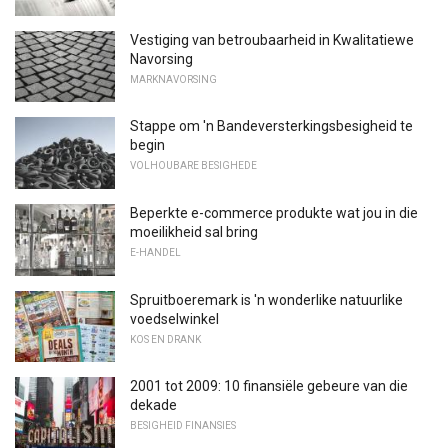
Vestiging van betroubaarheid in Kwalitatiewe
Navorsing
MARKNAVORSING
Stappe om 'n Bandeversterkingsbesigheid te
begin
VOLHOUBARE BESIGHEDE
Beperkte e-commerce produkte wat jou in die
moeilikheid sal bring
E-HANDEL
Spruitboeremark is 'n wonderlike natuurlike
voedselwinkel
KOS EN DRANK
2001 tot 2009: 10 finansiële gebeure van die
dekade
BESIGHEID FINANSIES