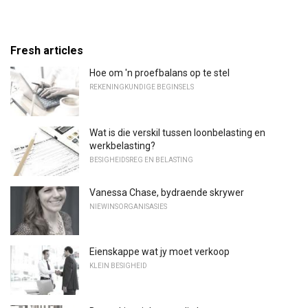
Fresh articles
Hoe om 'n proefbalans op te stel
REKENINGKUNDIGE BEGINSELS
Wat is die verskil tussen loonbelasting en
werkbelasting?
BESIGHEIDSREG EN BELASTING
Vanessa Chase, bydraende skrywer
NIEWINSORGANISASIES
Eienskappe wat jy moet verkoop
KLEIN BESIGHEID