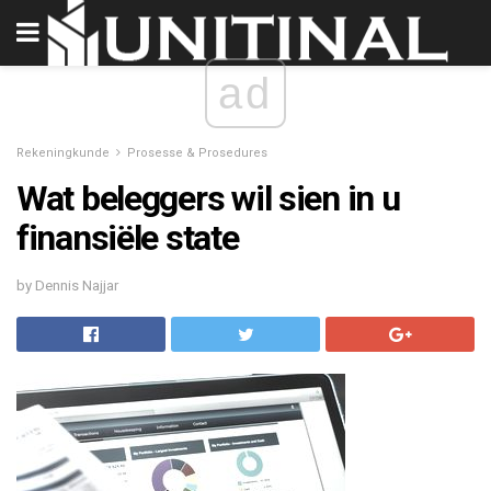
ad
Rekeningkunde
Prosesse & Prosedures
Wat beleggers wil sien in u
finansiële state
by Dennis Najjar