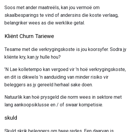
Soos met ander maatreëls, kan jou vermoë om
skaalbesparings te vind of andersins die koste verlaag,
belangriker wees as die werklike getal.
Kliënt Churn Tariewe
Tesame met die verkrygingskoste is jou koorsyfer. Sodra jy
kliënte kry, kan jy hulle hou?
'N Lae kolletempo kan vergoed vir 'n hoë verkrygingskoste,
en dit is dikwels 'n aanduiding van minder risiko vir
beleggers as jy gereeld herhaal sake doen.
Natuurlik kan hoë prysgeld die norm wees in sektore met
lang aankoopsiklusse en / of swaar kompetisie.
skuld
Skuld skrik beleggers om twee redes. Een daarvan is