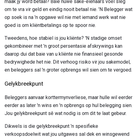
maak jy word betaal? Baie nuwe sake-eienaars voel sleg
om te vra vir geld en eindig nooit betaal nie. 'N Belegger wat
op soek is na 'n opgawe wil nie met iemand werk wat nie
goed is om kliëntbetalings op te spoor nie.
Tweedens, hoe stabiel is jou kliënte? 'N stadige omset
gekombineer met 'n groot persentasie afskrywings kan
daarop dui dat baie van u kliënte nie finansieel gesonde
bedrywighede het nie. Dit verhoog risiko vir jou sakemodel,
en beleggers sal 'n groter opbrengs wil sien om te vergoed.
Gelykbreekpunt
Beleggers aanvaar korttermynverliese, maar hulle wil eerder
eerder as later 'n wins en 'n opbrengs op hul belegging sien.
Jou gelykbreekpunt sê wat nodig is om dit te laat gebeur.
Dikwels is die gelykbreekpunt 'n spesifieke
verkoopsdoelwit wat jou uitgawes sal dek en winsgewend