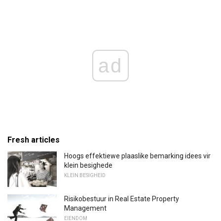
ad
Fresh articles
Hoogs effektiewe plaaslike bemarking idees vir
klein besighede
KLEIN BESIGHEID
Risikobestuur in Real Estate Property
Management
EIENDOM