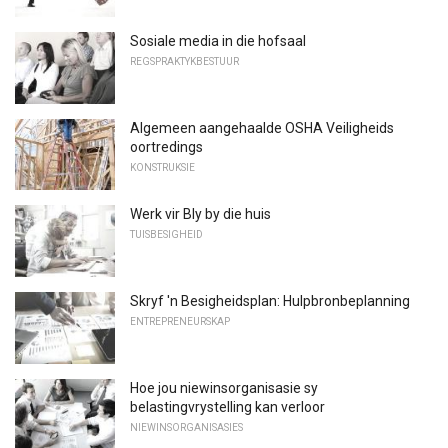
Sosiale media in die hofsaal
REGSPRAKTYKBESTUUR
Algemeen aangehaalde OSHA Veiligheids
oortredings
KONSTRUKSIE
Werk vir Bly by die huis
TUISBESIGHEID
Skryf 'n Besigheidsplan: Hulpbronbeplanning
ENTREPRENEURSKAP
Hoe jou niewinsorganisasie sy
belastingvrystelling kan verloor
NIEWINSORGANISASIES