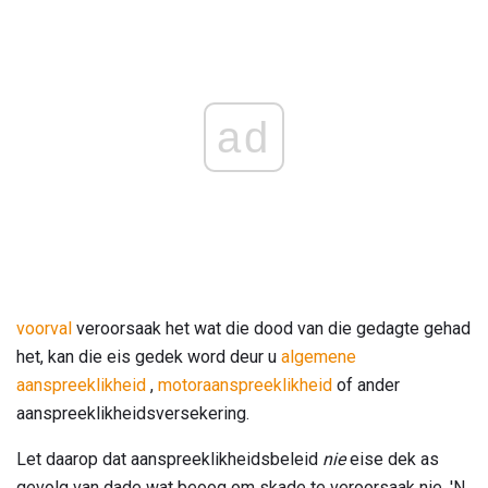
ad
voorval
veroorsaak het wat die dood van die gedagte gehad
het, kan die eis gedek word deur u
algemene
aanspreeklikheid
,
motoraanspreeklikheid
of ander
aanspreeklikheidsversekering.
Let daarop dat aanspreeklikheidsbeleid
nie
eise dek as
gevolg van dade wat beoog om skade te veroorsaak nie. 'N