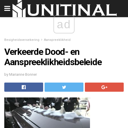
ad
Besigheidsversekering
Aanspreeklikheid
Verkeerde Dood- en
Aanspreeklikheidsbeleide
by Marianne Bonner