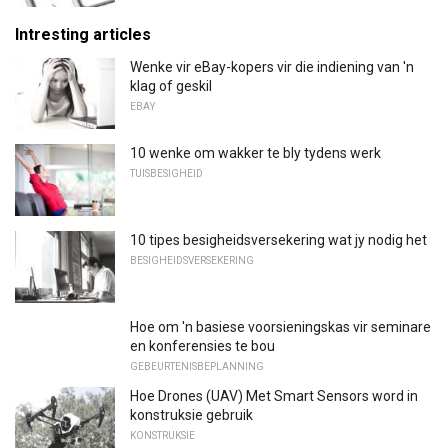
Intresting articles
Wenke vir eBay-kopers vir die indiening van 'n
klag of geskil
EBAY
10 wenke om wakker te bly tydens werk
TUISBESIGHEID
10 tipes besigheidsversekering wat jy nodig het
BESIGHEIDSVERSEKERING
Hoe om 'n basiese voorsieningskas vir seminare
en konferensies te bou
GEBEURTENISBEPLANNING
Hoe Drones (UAV) Met Smart Sensors word in
konstruksie gebruik
KONSTRUKSIE