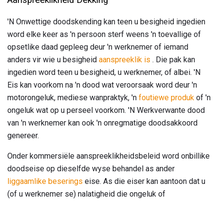
'N Onwettige doodskending kan teen u besigheid ingedien
word elke keer as 'n persoon sterf weens 'n toevallige of
opsetlike daad gepleeg deur 'n werknemer of iemand
anders vir wie u besigheid
aanspreeklik is
. Die pak kan
ingedien word teen u besigheid, u werknemer, of albei. 'N
Eis kan voorkom na 'n dood wat veroorsaak word deur 'n
motorongeluk, mediese wanpraktyk, 'n
foutiewe produk
of 'n
ongeluk wat op u perseel voorkom. 'N Werkverwante dood
van 'n werknemer kan ook 'n onregmatige doodsakkoord
genereer.
Onder kommersiële aanspreeklikheidsbeleid word onbillike
doodseise op dieselfde wyse behandel as ander
liggaamlike beserings
eise. As die eiser kan aantoon dat u
(of u werknemer se) nalatigheid die ongeluk of