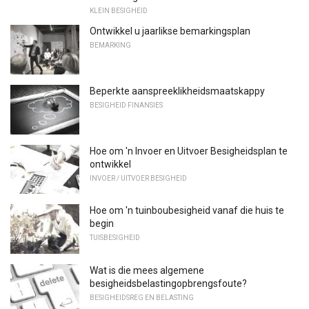
KLEIN BESIGHEID
Ontwikkel u jaarlikse bemarkingsplan
BEMARKING
Beperkte aanspreeklikheidsmaatskappy
BESIGHEID FINANSIES
Hoe om 'n Invoer en Uitvoer Besigheidsplan te
ontwikkel
INVOER / UITVOER BESIGHEID
Hoe om 'n tuinboubesigheid vanaf die huis te
begin
TUISBESIGHEID
Wat is die mees algemene
besigheidsbelastingopbrengsfoute?
BESIGHEIDSREG EN BELASTING