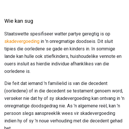
Wie kan sug
Staatswette spesifiseer watter partye geregtig is op
skadevergoeding
in 'n onregmatige doodseis. Dit sluit
tipies die oorledene se gade en kinders in. In sommige
lande kan hulle ook stiefkinders, huishoudelike vennote en
ouers insluit as hierdie individue afhanklikes van die
oorledene is.
Die feit dat iemand 'n familielid is van die decedent
(oorledene) of in die decedent se testament genoem word,
verseker nie dat hy of sy skadevergoeding kan ontvang in 'n
onregmatige doodsgedrag nie. As 'n algemene reël, kan 'n
persoon slegs aanspreeklik wees vir skadevergoeding
indien hy of sy 'n noue verhouding met die decedent gehad
het.