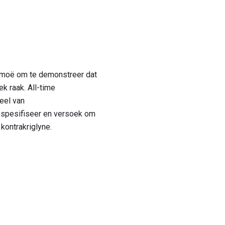
rmoë om te demonstreer dat
k raak. All-time
deel van
espesifiseer en versoek om
kontrakriglyne.