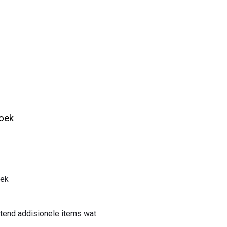
soek
dek
itend addisionele items wat