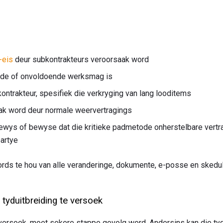
-eis
deur subkontrakteurs veroorsaak word
de of onvoldoende werksmag is
ontrakteur, spesifiek die verkryging van lang looditems
ak word deur normale weervertragings
ys of bewyse dat die kritieke padmetode onherstelbare vertra
partye
kords te hou van alle veranderinge, dokumente, e-posse en skedu
 tyduitbreiding te versoek
 versoek, moet sekere stappe gevolg word. Andersins kan die tyd