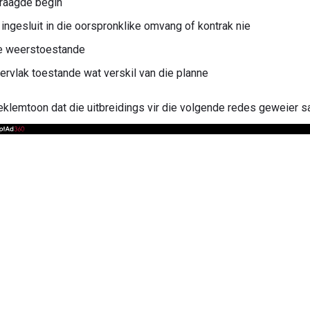
rtraagde begin
ingesluit in die oorspronklike omvang of kontrak nie
e weerstoestande
rvlak toestande wat verskil van die planne
beklemtoon dat die uitbreidings vir die volgende redes geweier s