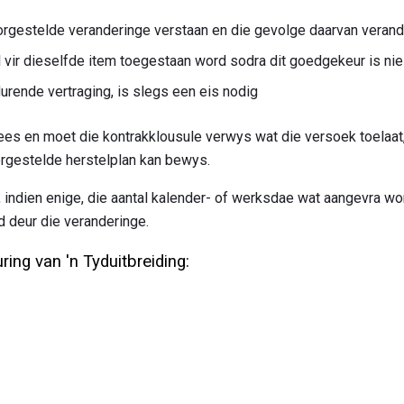
rgestelde veranderinge verstaan ​​en die gevolge daarvan verand
 vir dieselfde item toegestaan ​​word sodra dit goedgekeur is nie
durende vertraging, is slegs een eis nodig
s en moet die kontrakklousule verwys wat die versoek toelaat,
orgestelde herstelplan kan bewys.
t, indien enige, die aantal kalender- of werksdae wat aangevra w
d deur die veranderinge.
ing van 'n Tyduitbreiding: