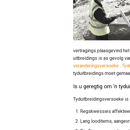
vertragings plaasgevind het
uitbreidings is as gevolg va
veranderingsversoeke
.
Tyd
tyduitbreidings moet gemaak
Is u geregtig om 'n tydui
Tyduitbreidingsversoeke is
Regskwessies affekteer d
Lang looditems, aangevra