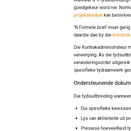
goedgekeur word nie. Norma
projekskedule
kan beïnvloe
'N Formele brief moet gerig
daardie dae by die
konstruk
Die Kontrakadministrateur m
verwerping. As die tydsuitbr
veranderingsorder uitgereik 
spesifieke tydraamwerk gedo
Ondersteunende dokume
Die tydsuitbreiding wannee
Dui spesifieke kwessies
Lys van aktiwiteite uit
Presiese hoeveelheid ty