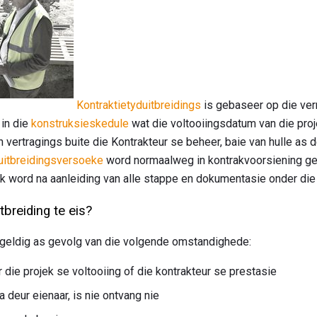
Kontraktietyduitbreidings
is gebaseer op die ve
 in die
konstruksieskedule
wat die voltooiingsdatum van die proje
n vertragings buite die Kontrakteur se beheer, baie van hulle as 
uitbreidingsversoeke
word normaalweg in kontrakvoorsiening g
 word na aanleiding van alle stappe en dokumentasie onder die 
tbreiding te eis?
 geldig as gevolg van die volgende omstandighede:
ie projek se voltooiing of die kontrakteur se prestasie
 deur eienaar, is nie ontvang nie