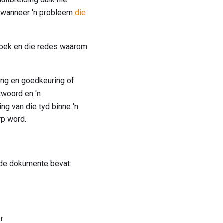
l wanneer 'n probleem
die
rsoek en die redes waarom
ring en goedkeuring of
twoord en 'n
ng van die tyd binne 'n
rp word.
nde dokumente bevat:
r