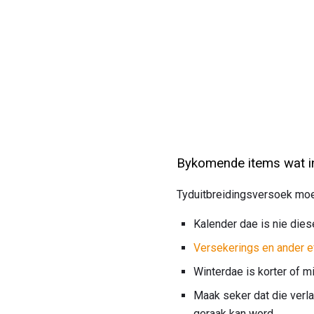
Bykomende items wat in
Tyduitbreidingsversoek moe
Kalender dae is nie die
Versekerings en ander e
Winterdae is korter of 
Maak seker dat die verla
geraak kan word