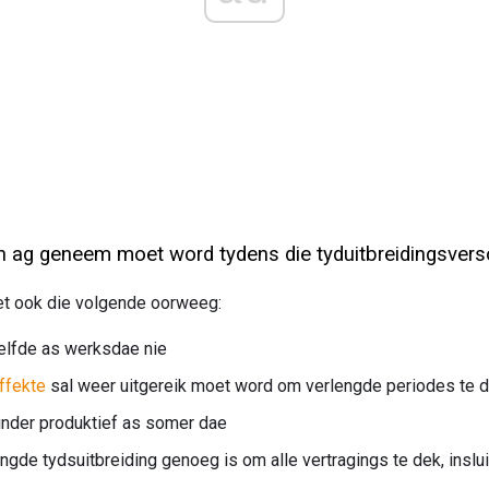
 ag geneem moet word tydens die tyduitbreidingsver
t ook die volgende oorweeg:
selfde as werksdae nie
ffekte
sal weer uitgereik moet word om verlengde periodes te 
minder produktief as somer dae
ngde tydsuitbreiding genoeg is om alle vertragings te dek, inslu