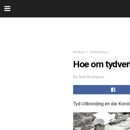
Bestuur
Eisebestuur
Hoe om tydverl
by Juan Rodriguez
Tyd Uitbreiding en die Kons