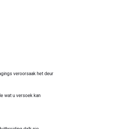
gings veroorsaak het deur
le wat u versoek kan
uitbreiding dalk nie