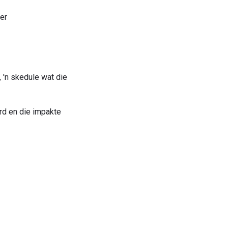
er
 'n skedule wat die
ord en die impakte