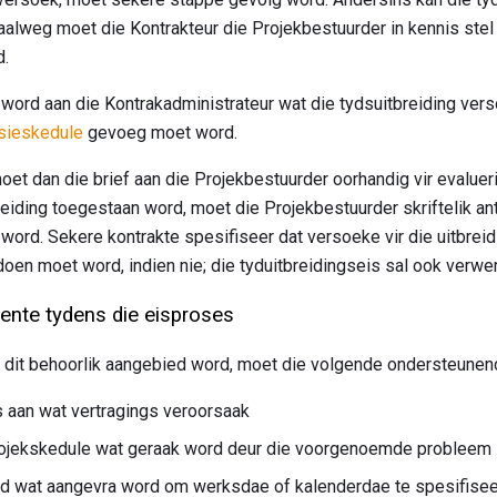
alweg moet die Kontrakteur die Projekbestuurder in kennis ste
d.
 word aan die Kontrakadministrateur wat die tydsuitbreiding ve
sieskedule
gevoeg moet word.
oet dan die brief aan die Projekbestuurder oorhandig vir evalue
eiding toegestaan ​​word, moet die Projekbestuurder skriftelik an
word. Sekere kontrakte spesifiseer dat versoeke vir die uitbreidi
en moet word, indien nie; die tyduitbreidingseis sal ook verwe
nte tydens die eisproses
r dit behoorlik aangebied word, moet die volgende ondersteune
 aan wat vertragings veroorsaak
 projekskedule wat geraak word deur die voorgenoemde probleem
d wat aangevra word om werksdae of kalenderdae te spesifisee