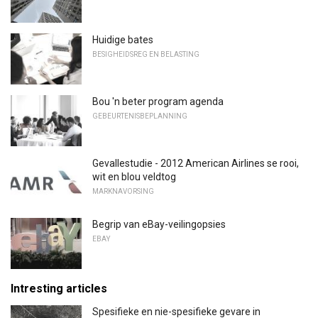
Huidige bates
BESIGHEIDSREG EN BELASTING
Bou 'n beter program agenda
GEBEURTENISBEPLANNING
Gevallestudie - 2012 American Airlines se rooi,
wit en blou veldtog
MARKNAVORSING
Begrip van eBay-veilingopsies
EBAY
Intresting articles
Spesifieke en nie-spesifieke gevare in