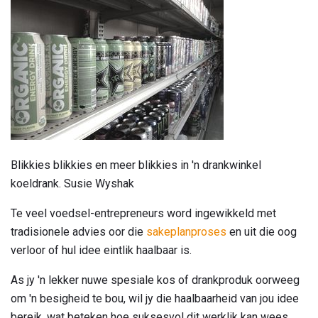
Blikkies blikkies en meer blikkies in 'n drankwinkel
koeldrank. Susie Wyshak
Te veel voedsel-entrepreneurs word ingewikkeld met
tradisionele advies oor die
sakeplanproses
en uit die oog
verloor of hul idee eintlik haalbaar is.
As jy 'n lekker nuwe spesiale kos of drankproduk oorweeg
om 'n besigheid te bou, wil jy die haalbaarheid van jou idee
bereik, wat beteken hoe suksesvol dit werklik kan wees.