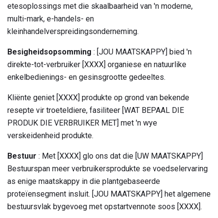
etesoplossings met die skaalbaarheid van 'n moderne,
multi-mark, e-handels- en
kleinhandelverspreidingsonderneming.
Besigheidsopsomming
: [JOU MAATSKAPPY] bied 'n
direkte-tot-verbruiker [XXXX] organiese en natuurlike
enkelbedienings- en gesinsgrootte gedeeltes.
Kliënte geniet [XXXX] produkte op grond van bekende
resepte vir troeteldiere, fasiliteer [WAT BEPAAL DIE
PRODUK DIE VERBRUIKER MET] met 'n wye
verskeidenheid produkte.
Bestuur
: Met [XXXX] glo ons dat die [UW MAATSKAPPY]
Bestuurspan meer verbruikersprodukte se voedselervaring
as enige maatskappy in die plantgebaseerde
proteïensegment insluit. [JOU MAATSKAPPY] het algemene
bestuursvlak bygevoeg met opstartvennote soos [XXXX].