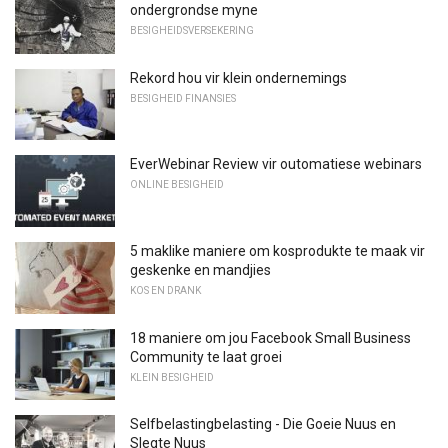
ondergrondse myne
BESIGHEIDSVERSEKERING
Rekord hou vir klein ondernemings
BESIGHEID FINANSIES
EverWebinar Review vir outomatiese webinars
ONLINE BESIGHEID
5 maklike maniere om kosprodukte te maak vir
geskenke en mandjies
KOS EN DRANK
18 maniere om jou Facebook Small Business
Community te laat groei
KLEIN BESIGHEID
Selfbelastingbelasting - Die Goeie Nuus en
Slegte Nuus