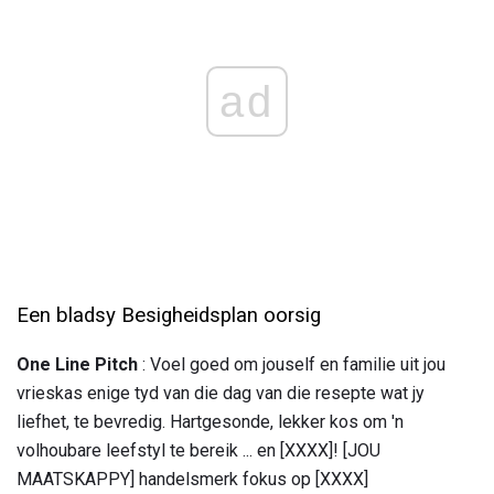
ad
Een bladsy Besigheidsplan oorsig
One Line Pitch
: Voel goed om jouself en familie uit jou
vrieskas enige tyd van die dag van die resepte wat jy
liefhet, te bevredig. Hartgesonde, lekker kos om 'n
volhoubare leefstyl te bereik ... en [XXXX]! [JOU
MAATSKAPPY] handelsmerk fokus op [XXXX]