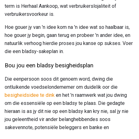
term is Herhaal Aankoop, wat verbruikerslojaliteit of
verbruikersvoorkeur is.
Hoe gouer jy van 'n idee kom na 'n idee wat so haalbaar is,
hoe gouer jy begin, gaan terug en probeer 'n ander idee, en
natuurlik verhoog hierdie proses jou kanse op sukses. Voer
die een bladsy-sakeplan in.
Bou jou een bladsy besigheidsplan
Die eenpersoon soos dit genoem word, dwing die
ontluikende voedselondernemer om duidelik oor die
besigheidsidee te dink
en het 'n raamwerk wat jou dwing
om die essensiële op een bladsy te plaas. Die gedagte
hieraan is as jy dit nie op een bladsy kan kry nie, sal jy nie
jou geleentheid vir ander belanghebbendes soos
sakevennote, potensiële beleggers en banke en