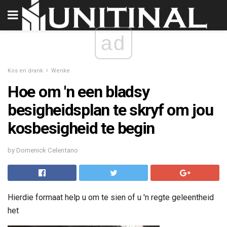
ad
Kos en drank
Wenke
Hoe om 'n een bladsy
besigheidsplan te skryf om jou
kosbesigheid te begin
by Domenick Celentano
Hierdie formaat help u om te sien of u 'n regte geleentheid
het