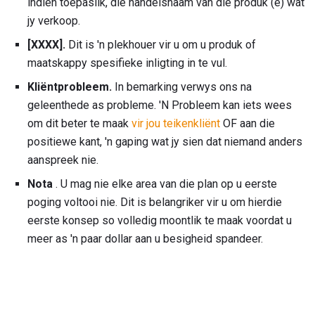
indien toepaslik, die handelsnaam van die produk (e) wat
jy verkoop.
[XXXX].
Dit is 'n plekhouer vir u om u produk of
maatskappy spesifieke inligting in te vul.
Kliëntprobleem.
In bemarking verwys ons na
geleenthede as probleme. 'N Probleem kan iets wees
om dit beter te maak
vir jou teikenkliënt
OF aan die
positiewe kant, 'n gaping wat jy sien dat niemand anders
aanspreek nie.
Nota
. U mag nie elke area van die plan op u eerste
poging voltooi nie. Dit is belangriker vir u om hierdie
eerste konsep so volledig moontlik te maak voordat u
meer as 'n paar dollar aan u besigheid spandeer.