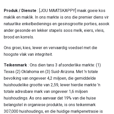
Produk / Dienste
: [JOU MAATSKAPPY] maak goeie kos
maklik en maklik. In ons markte is ons die premier diens vir
natuurlike enkelbedienings en gesinsgrootte porties, asook
ander gesonde en lekker stapels soos melk, eiers, vleis,
brood en korrels.
Ons groei, kies, lewer en vervaardig voedsel met die
hoogste vlak van integriteit.
Teikenmark
: Ons dien tans 3 afsonderlike markte: (1)
Texas (2) Oklahoma en (3) Suid-Arizona. Met 'n totale
bevolking van ongeveer 4,2 miljoen, die gemiddelde
huishoudelike grootte van 2,59, lewer hierdie markte 'n
totale adresbare mark van ongeveer 1,6 miljoen
huishoudings. As ons aanvaar dat 19% van die huise
belangstel in organiese produkte, is ons teikenmark
307,000 huishoudings, en die huidige markpenetrasie is