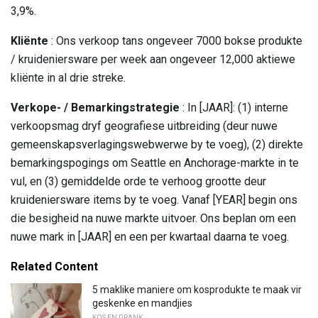
3,9%.
Kliënte
: Ons verkoop tans ongeveer 7000 bokse produkte
/ kruideniersware per week aan ongeveer 12,000 aktiewe
kliënte in al drie streke.
Verkope- / Bemarkingstrategie
: In [JAAR]: (1) interne
verkoopsmag dryf geografiese uitbreiding (deur nuwe
gemeenskapsverlagingswebwerwe by te voeg), (2) direkte
bemarkingspogings om Seattle en Anchorage-markte in te
vul, en (3) gemiddelde orde te verhoog grootte deur
kruideniersware items by te voeg. Vanaf [YEAR] begin ons
die besigheid na nuwe markte uitvoer. Ons beplan om een ​​
nuwe mark in [JAAR] en een per kwartaal daarna te voeg.
Related Content
5 maklike maniere om kosprodukte te maak vir
geskenke en mandjies
KOS EN DRANK