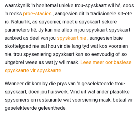
waarskynlik 'n heeltemal unieke trou-spyskaart wil hê, soos
'n reeks
proe-stasies
, aangesien dit 'n tradisionele sit-ete
is. Natuurlik, as spysenier, moet u spyskaart sekere
parameters hê; Jy kan nie alles in jou spyskaart spyskaart
aanbied as deel van jou
spyskaart nie
, aangesien baie
skottelgoed nie sal hou vir die lang tyd wat kos voorsien
nie. trou spyseniering spyskaart kan so eenvoudig of so
uitgebrei wees as wat jy wil maak.
Lees meer oor basiese
spyskaarte vir spyskaarte.
Wanneer dit kom by die prys van 'n geselekteerde trou-
spyskaart, doen jou huiswerk. Vind uit wat ander plaaslike
spyseniers en restaurante wat voorsiening maak, betaal vir
geselekteerde geleenthede.