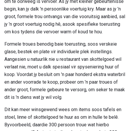
om te oorweeg is vervoer. As jy met kleiner gebeurtenisse
begin, kan jy dalk 'n persoonlike voertuig kry. Maar as jy 'n
groot, formele trou ontvangs van die vooruitsig aanbied, sal
jy 'n groot voertuig nodig hê, asook spesifieke toerusting
om kos tydens die vervoer warm of koud te hou.
Formele troues benodig baie toerusting, soos verskeie
glase, bestek en plate vir individuele plek instellings.
Aangesien u natuurlik nie u restaurant van skottelgoed wil
verlaat nie, moet u dalk spesiaal vir spyseniering huur of
koop. Voordat jy besluit om 'n paar honderd ekstra waterbril
en ander voorrade te koop, probeer om 'n paar troues of
ander groot, formele gebeure te versorg, om seker te maak
dit is 'n diens wat jy wil volg.
Dit kan meer winsgewend wees om items soos tafels en
stoel, linne of skottelgoed te huur as om in hulle te belê.
Byvoorbeeld, daardie 300 persoon troue wat hierbo