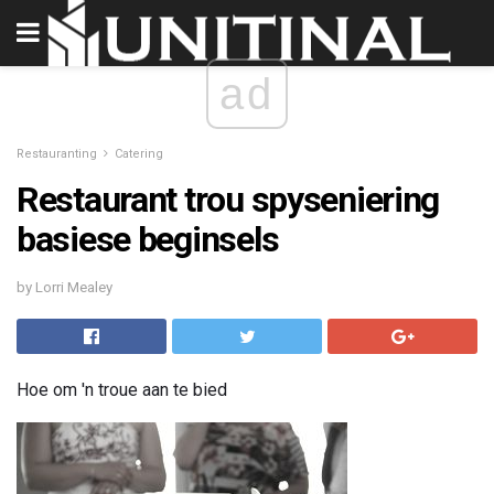
ad
Restauranting
Catering
Restaurant trou spyseniering
basiese beginsels
by Lorri Mealey
Hoe om 'n troue aan te bied