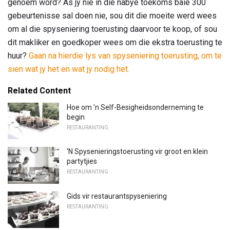
genoem word? As jy nie in die nabye toekoms baie 300
gebeurtenisse sal doen nie, sou dit die moeite werd wees
om al die spyseniering toerusting daarvoor te koop, of sou
dit makliker en goedkoper wees om die ekstra toerusting te
huur?
Gaan na hierdie lys van spyseniering toerusting, om te
sien wat jy het en wat jy nodig het.
Related Content
Hoe om 'n Self-Besigheidsonderneming te
begin
RESTAURANTING
'N Spysenieringstoerusting vir groot en klein
partytjies
RESTAURANTING
Gids vir restaurantspyseniering
RESTAURANTING