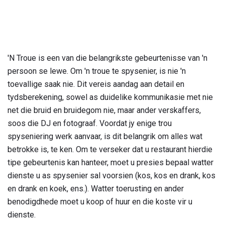
'N Troue is een van die belangrikste gebeurtenisse van 'n
persoon se lewe. Om 'n troue te spysenier, is nie 'n
toevallige saak nie. Dit vereis aandag aan detail en
tydsberekening, sowel as duidelike kommunikasie met nie
net die bruid en bruidegom nie, maar ander verskaffers,
soos die DJ en fotograaf. Voordat jy enige trou
spyseniering werk aanvaar, is dit belangrik om alles wat
betrokke is, te ken. Om te verseker dat u restaurant hierdie
tipe gebeurtenis kan hanteer, moet u presies bepaal watter
dienste u as spysenier sal voorsien (kos, kos en drank, kos
en drank en koek, ens.). Watter toerusting en ander
benodigdhede moet u koop of huur en die koste vir u
dienste.