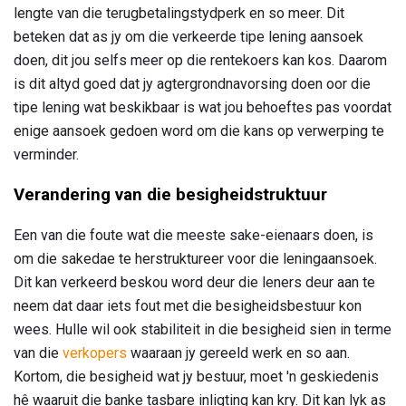
lengte van die terugbetalingstydperk en so meer. Dit
beteken dat as jy om die verkeerde tipe lening aansoek
doen, dit jou selfs meer op die rentekoers kan kos. Daarom
is dit altyd goed dat jy agtergrondnavorsing doen oor die
tipe lening wat beskikbaar is wat jou behoeftes pas voordat
enige aansoek gedoen word om die kans op verwerping te
verminder.
Verandering van die besigheidstruktuur
Een van die foute wat die meeste sake-eienaars doen, is
om die sakedae te herstruktureer voor die leningaansoek.
Dit kan verkeerd beskou word deur die leners deur aan te
neem dat daar iets fout met die besigheidsbestuur kon
wees. Hulle wil ook stabiliteit in die besigheid sien in terme
van die
verkopers
waaraan jy gereeld werk en so aan.
Kortom, die besigheid wat jy bestuur, moet 'n geskiedenis
hê waaruit die banke tasbare inligting kan kry. Dit kan lyk as