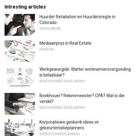
Intresting articles
Huurder Retaliation en Huurdersregte in
Colorado
VERHUURDERS
Mediaanprys in Real Estate
EIENDOM
Werkgewergids: Watter werknemersvergoeding
is belasbaar?
BESIGHEIDSREG EN BELASTING
Boekhouer? Rekenmeester? CPA? Wat is die
verskil?
BESIGHEIDSREG EN BELASTING
Korporatiewe geskenk idees vir
gebeurtenisbeplanners
GEBEURTENISBEPLANNING