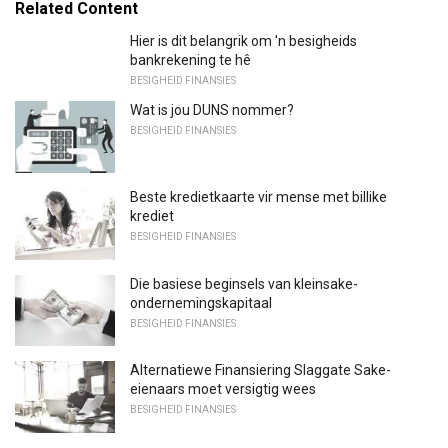
Related Content
Hier is dit belangrik om 'n besigheids
bankrekening te hê
BESIGHEID FINANSIES
Wat is jou DUNS nommer?
BESIGHEID FINANSIES
Beste kredietkaarte vir mense met billike
krediet
BESIGHEID FINANSIES
Die basiese beginsels van kleinsake-
ondernemingskapitaal
BESIGHEID FINANSIES
Alternatiewe Finansiering Slaggate Sake-
eienaars moet versigtig wees
BESIGHEID FINANSIES