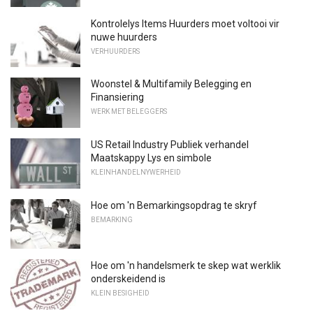
Kontrolelys Items Huurders moet voltooi vir
nuwe huurders
VERHUURDERS
Woonstel & Multifamily Belegging en
Finansiering
WERK MET BELEGGERS
US Retail Industry Publiek verhandel
Maatskappy Lys en simbole
KLEINHANDELNYWERHEID
Hoe om 'n Bemarkingsopdrag te skryf
BEMARKING
Hoe om 'n handelsmerk te skep wat werklik
onderskeidend is
KLEIN BESIGHEID