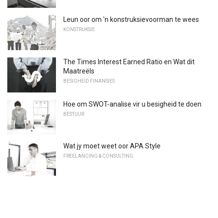
Leun oor om 'n konstruksievoorman te wees
KONSTRUKSIE
The Times Interest Earned Ratio en Wat dit
Maatreëls
BESIGHEID FINANSIES
Hoe om SWOT-analise vir u besigheid te doen
BESTUUR
Wat jy moet weet oor APA Style
FREELANCING & CONSULTING