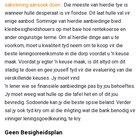
sakelening aansoek doen
. Die meeste van hierdie tye is
wanneer hulle desperaat is vir fondse. Dit laat hulle val vir
enige aanbod. Sommige van hierdie aanbiedinge bied
kleinbesigheidshouers op met baie hoë rentekoerse en
ander ongunstige terme. Om al hierdie dinge aan u te
voorkom, moet u kwaliteit tyd neem om te koop vir die
beste leningooreenkomste in die dorp voordat u 'n keuse
maak. Voordat jy egter 'n keuse maak, is dit altyd om dit
stadig te doen en gee jouself tyd vir die evaluering van die
verskillende keuses. Jy moet vind
'n lener wie se finansiële aanbiedinge pas by jou behoeftes.
Jy moet weeg wat hulle op die tafel het en of dit jou
bevredig. Sodoende kan jy die beste opsie beland. Verder
sal jy ook tyd kry om al die inligting wat die bank benodig vir
vinniger leningsgoedkeuring, te kry.
Geen Besigheidsplan