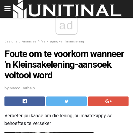
ad
Besigheid Finansies
Verkryging van finansiering
Foute om te voorkom wanneer
'n Kleinsakelening-aansoek
voltooi word
by Marco Carbajo
Verbeter jou kanse om die lening jou maatskappy se
behoeftes te verseker