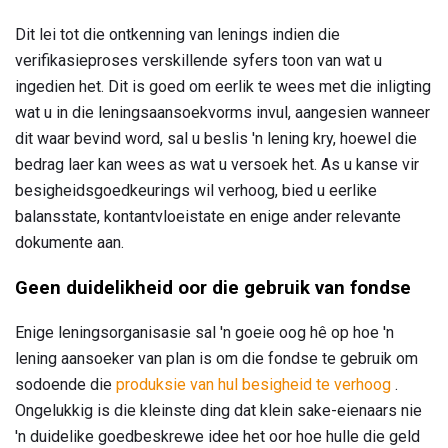
Dit lei tot die ontkenning van lenings indien die
verifikasieproses verskillende syfers toon van wat u
ingedien het. Dit is goed om eerlik te wees met die inligting
wat u in die leningsaansoekvorms invul, aangesien wanneer
dit waar bevind word, sal u beslis 'n lening kry, hoewel die
bedrag laer kan wees as wat u versoek het. As u kanse vir
besigheidsgoedkeurings wil verhoog, bied u eerlike
balansstate, kontantvloeistate en enige ander relevante
dokumente aan.
Geen duidelikheid oor die gebruik van fondse
Enige leningsorganisasie sal 'n goeie oog hê op hoe 'n
lening aansoeker van plan is om die fondse te gebruik om
sodoende die
produksie van hul besigheid te verhoog
.
Ongelukkig is die kleinste ding dat klein sake-eienaars nie
'n duidelike goedbeskrewe idee het oor hoe hulle die geld