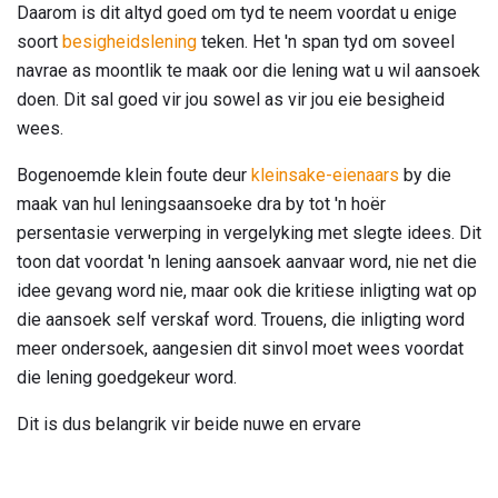
Daarom is dit altyd goed om tyd te neem voordat u enige
soort
besigheidslening
teken. Het 'n span tyd om soveel
navrae as moontlik te maak oor die lening wat u wil aansoek
doen. Dit sal goed vir jou sowel as vir jou eie besigheid
wees.
Bogenoemde klein foute deur
kleinsake-eienaars
by die
maak van hul leningsaansoeke dra by tot 'n hoër
persentasie verwerping in vergelyking met slegte idees. Dit
toon dat voordat 'n lening aansoek aanvaar word, nie net die
idee gevang word nie, maar ook die kritiese inligting wat op
die aansoek self verskaf word. Trouens, die inligting word
meer ondersoek, aangesien dit sinvol moet wees voordat
die lening goedgekeur word.
Dit is dus belangrik vir beide nuwe en ervare