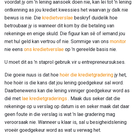
voordat jy om 'n lening aansoek doen nie, kan lei tot 'n lening
ontkenning as jou krediet kwessies het waarvan jy dalk nie
bewus is nie. Die
kredietverslae
beskryf duidelik hoe
betroubaar jy is wanneer dit kom by die betaling van
rekeninge en enige skuld. Die figuur kan sê of iemand jou
met hul geld kan vertrou of nie. Sommige van ons
monitor
nie eens
ons kredietverslae
op 'n gereelde basis nie.
U moet dit as 'n staprol gebruik vir u entrepreneursukses.
Die goeie nuus is dat hoe
hoër die kredietgradering
jy het,
hoe hoër is die kans dat jou lening goedgekeur sal word.
Daarbenewens kan die lening vinniger goedgekeur word as
dié met
lae kredietgraderings
. Maak dus seker dat die
rekeninge op u verslag op datum is en seker maak dat daar
geen foute in die verslag is wat 'n lae gradering mag
veroorsaak nie. Wanneer u klaar is, sal u besigheidslening
vroeër goedgekeur word as wat u verwag het.