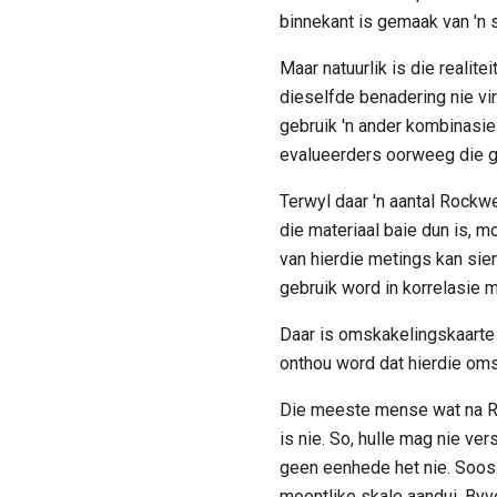
binnekant is gemaak van 'n s
Maar natuurlik is die reali
dieselfde benadering nie vir
gebruik 'n ander kombinasie 
evalueerders oorweeg die gr
Terwyl daar 'n aantal Rockw
die materiaal baie dun is, m
van hierdie metings kan sie
gebruik word in korrelasie m
Daar is omskakelingskaarte
onthou word dat hierdie oms
Die meeste mense wat na Ro
is nie. So, hulle mag nie ve
geen eenhede het nie. Soos S
moontlike skale aandui. Byv