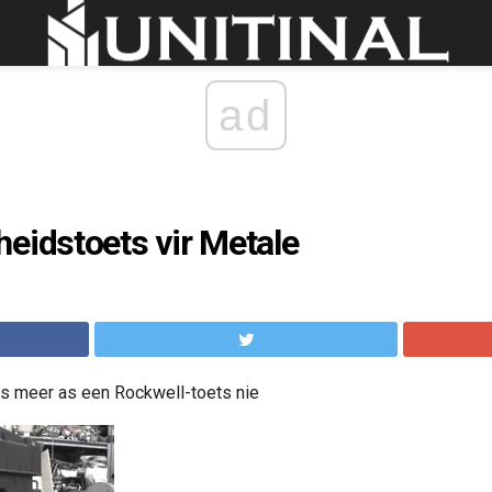
ad
eidstoets vir Metale
is meer as een Rockwell-toets nie