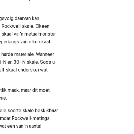
 gevolg daarvan kan
e Rockwell skale. Elkeen
 skaal vir 'n metaalmonster,
perkings van elke skaal.
e harde materiale. Wanneer
15-N en 30- N skale. Soos u
ell-skaal onderskei wat
lik maak, maar dit moet
nie.
eie soorte skale beskikbaar
s omdat Rockwell-metings
at een van 'n aantal