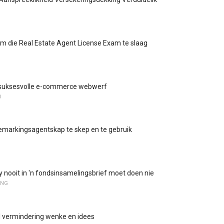
 die Real Estate Agent License Exam te slaag
'n suksesvolle e-commerce webwerf
D
emarkingsagentskap te skep en te gebruik
jy nooit in 'n fondsinsamelingsbrief moet doen nie
ING
 vermindering wenke en idees