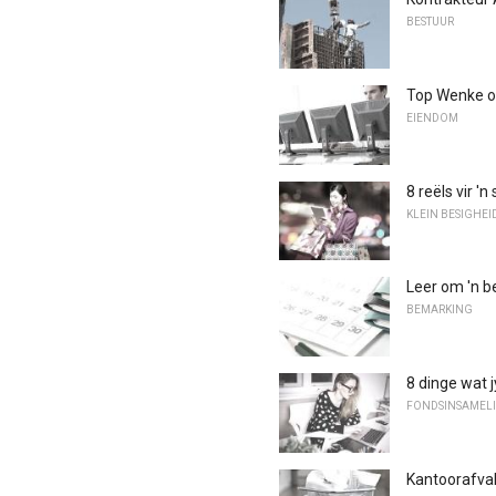
BESTUUR
Top Wenke om
EIENDOM
8 reëls vir 
KLEIN BESIGHEI
Leer om 'n b
BEMARKING
8 dinge wat 
FONDSINSAMEL
Kantoorafval