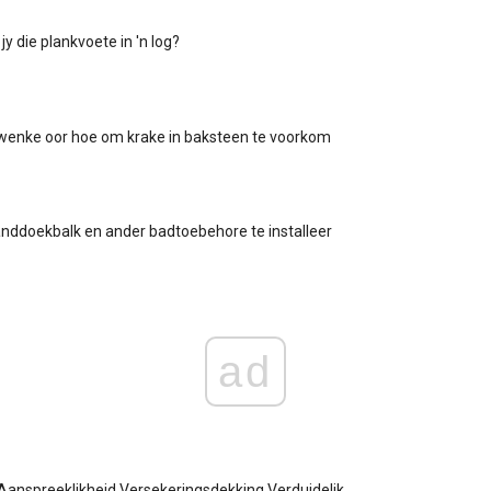
y die plankvoete in 'n log?
wenke oor hoe om krake in baksteen te voorkom
nddoekbalk en ander badtoebehore te installeer
ad
Aanspreeklikheid Versekeringsdekking Verduidelik