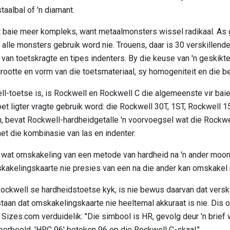
taalbal of 'n diamant.
teit baie meer kompleks, want metaalmonsters wissel radikaal. As
 alle monsters gebruik word nie. Trouens, daar is 30 verskillend
van toetskragte en tipes indenters. By die keuse van 'n geskikte
ootte en vorm van die toetsmateriaal, sy homogeniteit en die be
ell-toetse is, is Rockwell en Rockwell C die algemeenste vir bai
oet ligter vragte gebruik word: die Rockwell 30T, 1ST, Rockwell 
n, bevat Rockwell-hardheidgetalle 'n voorvoegsel wat die Rockw
et die kombinasie van las en indenter.
 wat omskakeling van een metode van hardheid na 'n ander moont
kakelingskaarte nie presies van een na die ander kan omskakel 
ckwell se hardheidstoetse kyk, is nie bewus daarvan dat versk
rstaan ​​dat omskakelingskaarte nie heeltemal akkuraat is nie. Di
izes.com verduidelik: "Die simbool is HR, gevolg deur 'n brief w
oorbeeld, 'HRC 96' beteken 96 op die Rockwell C-skaal."