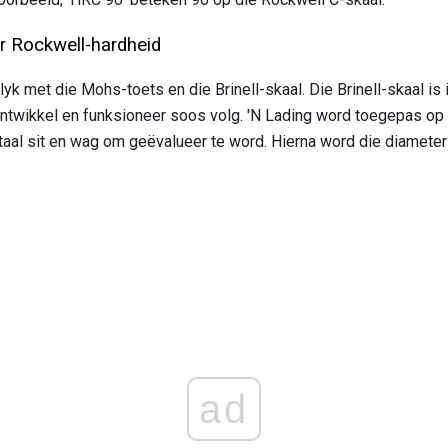
ir Rockwell-hardheid
lyk met die Mohs-toets en die Brinell-skaal. Die Brinell-skaal i
 ontwikkel en funksioneer soos volg. 'N Lading word toegepas op 
etaal sit en wag om geëvalueer te word. Hierna word die diamete
ad