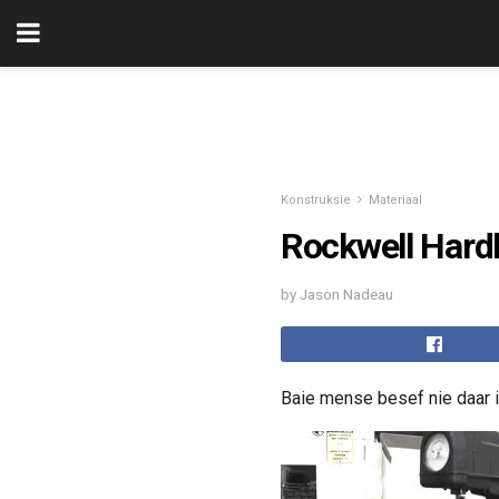
Konstruksie
Materiaal
Rockwell Hardh
by Jason Nadeau
Baie mense besef nie daar 