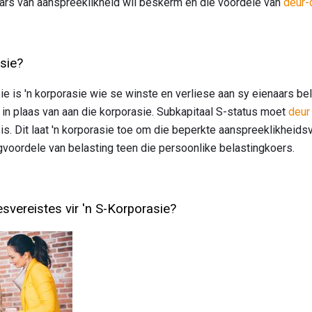
ars van aanspreeklikheid wil beskerm en die voordele van
deur-
asie?
e is 'n korporasie wie se winste en verliese aan sy eienaars bel
n plaas van aan die korporasie. Subkapitaal S-status moet
deur
is. Dit laat 'n korporasie toe om die beperkte aanspreeklikheids
voordele van belasting teen die persoonlike belastingkoers.
svereistes vir 'n S-Korporasie?