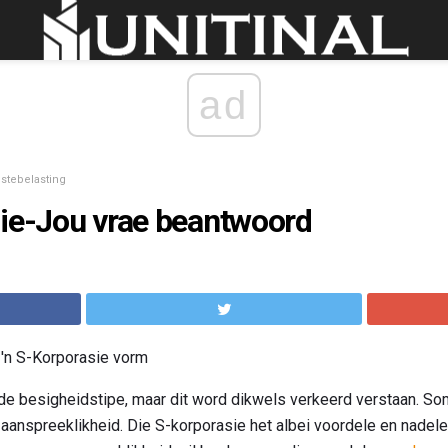
ad
stebelasting
sie-Jou vrae beantwoord
 'n S-Korporasie vorm
lde besigheidstipe, maar dit word dikwels verkeerd verstaan. So
anspreeklikheid. Die S-korporasie het albei voordele en nadele, 