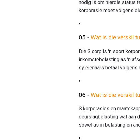
nodig is om hierdie status t
korporasie moet volgens die 
05 -
Wat is die verskil 
Die S corp is 'n soort korpo
inkomstebelasting as 'n afs
sy eienaars betaal volgens 
06 -
Wat is die verskil 
S korporasies en maatskapp
deurslagbelasting wat aan di
sowel as in belasting en an