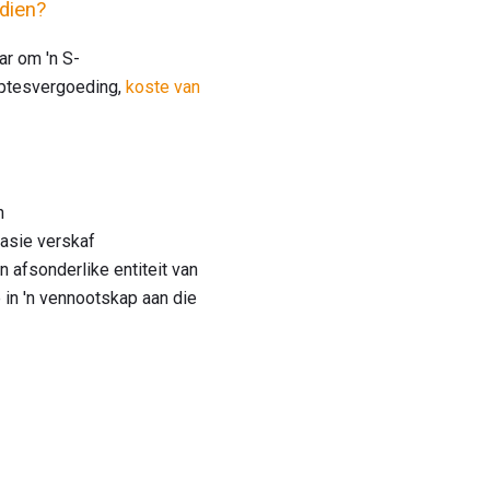
 dien?
ar om 'n S-
mptesvergoeding,
koste van
n
rasie verskaf
n afsonderlike entiteit van
 in 'n vennootskap aan die