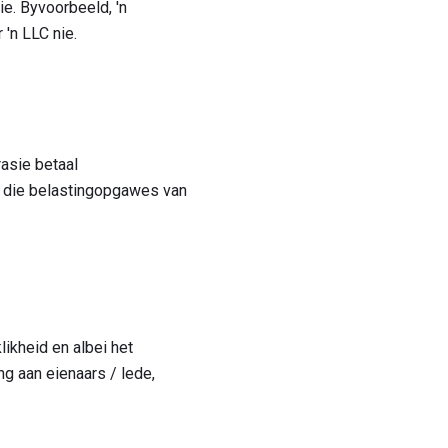
ie. Byvoorbeeld, 'n
 'n LLC nie.
rasie betaal
ur die belastingopgawes van
ikheid en albei het
ng aan eienaars / lede,