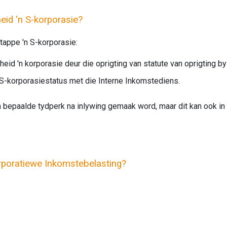
eid 'n S-korporasie?
tappe 'n S-korporasie:
id 'n korporasie deur die oprigting van statute van oprigting by 
 S-korporasiestatus met die Interne Inkomstediens.
n bepaalde tydperk na inlywing gemaak word, maar dit kan ook in 
rporatiewe Inkomstebelasting?