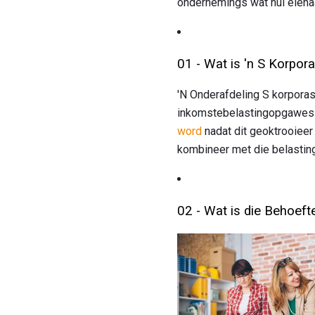
ondernemings wat hul eiena
01 - Wat is 'n S Korpor
'N Onderafdeling S korporasi
inkomstebelastingopgawes i
word
nadat dit geoktrooieer 
kombineer met die belasting
02 - Wat is die Behoefte