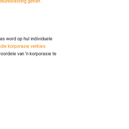
deurbelasting geniet
.
as word op hul individuele
 die korporasie verkies
voordele van 'n korporasie te