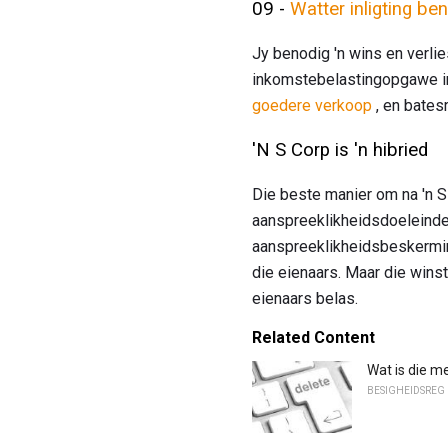
09 -
Watter inligting be
Jy benodig 'n wins en verlies
inkomstebelastingopgawe i
goedere verkoop
, en bates
'N S Corp is 'n hibried
Die beste manier om na 'n S-k
aanspreeklikheidsdoeleindes
aanspreeklikheidsbeskerming 
die eienaars. Maar die wins
eienaars belas.
Related Content
Wat is die 
BESIGHEIDSREG