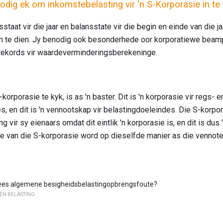
nodig ek om inkomstebelasting vir 'n S-Korporasie in te
staat vir die jaar en balansstate vir die begin en einde van die ja
n te dien. Jy benodig ook besonderhede oor korporatiewe bea
rekords vir waardeverminderingsberekeninge.
orporasie te kyk, is as 'n baster. Dit is 'n korporasie vir regs- e
, en dit is 'n vennootskap vir belastingdoeleindes. Die S-korpo
vir sy eienaars omdat dit eintlik 'n korporasie is, en dit is dus '
te van die S-korporasie word op dieselfde manier as die vennote
mees algemene besigheidsbelastingopbrengsfoute?
 EN BELASTING