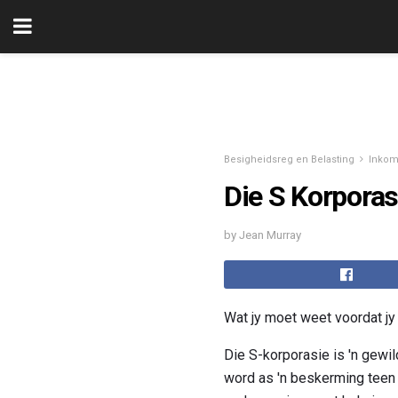
Besigheidsreg en Belasting
Inkom
Die S Korpora
by Jean Murray
Wat jy moet weet voordat jy
Die S-korporasie is 'n gewi
word as 'n beskerming teen a