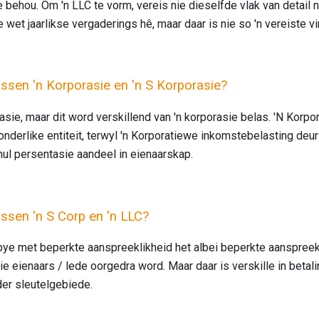
e behou. Om 'n LLC te vorm, vereis nie dieselfde vlak van detail n
wet jaarlikse vergaderings hê, maar daar is nie so 'n vereiste vir
tussen 'n Korporasie en 'n S Korporasie?
rasie, maar dit word verskillend van 'n korporasie belas. 'N Korpo
onderlike entiteit, terwyl 'n Korporatiewe inkomstebelasting de
hul persentasie aandeel in eienaarskap.
tussen 'n S Corp en 'n LLC?
ye met beperkte aanspreeklikheid het albei beperkte aanspreekl
e eienaars / lede oorgedra word. Maar daar is verskille in betali
der sleutelgebiede.