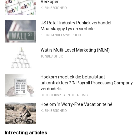
Verkoper
KLEIN BESIGHEID
US Retail Industry Publiek verhandel
Maatskappy Lys en simbole
KLEINHANDELNYWERHEID
Wat is Mutli-Level Marketing (MLM)
TUISBESIGHEID
Hoekom moet ek die betaalstaat
uitkontrakteer? 'N Payroll Processing Company
verduidelik
BESIGHEIDSREG EN BELASTING
Hoe om 'n Worry-Free Vacation te hê
KLEIN BESIGHEID
Intresting articles