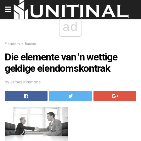
ad
Eiendom
Basics
Die elemente van 'n wettige
geldige eiendomskontrak
by James Kimmons