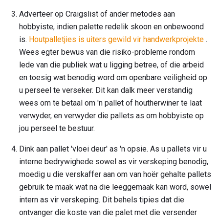
Adverteer op Craigslist of ander metodes aan
hobbyiste, indien palette redelik skoon en onbewoond
is.
Houtpalletjies is uiters gewild vir handwerkprojekte
.
Wees egter bewus van die risiko-probleme rondom
lede van die publiek wat u ligging betree, of die arbeid
en toesig wat benodig word om openbare veiligheid op
u perseel te verseker. Dit kan dalk meer verstandig
wees om te betaal om 'n pallet of houtherwiner te laat
verwyder, en verwyder die pallets as om hobbyiste op
jou perseel te bestuur.
Dink aan pallet 'vloei deur' as 'n opsie. As u pallets vir u
interne bedrywighede sowel as vir verskeping benodig,
moedig u die verskaffer aan om van hoër gehalte pallets
gebruik te maak wat na die leeggemaak kan word, sowel
intern as vir verskeping. Dit behels tipies dat die
ontvanger die koste van die palet met die versender