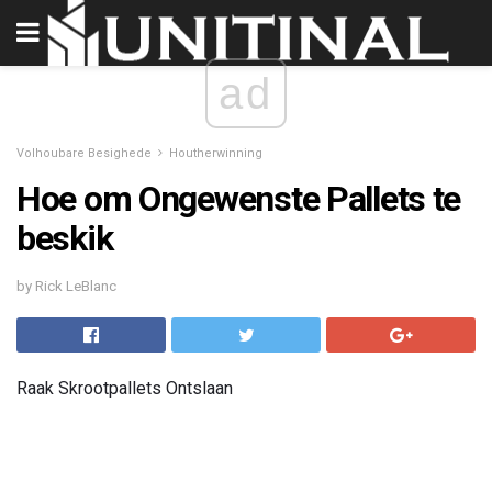
ad
Volhoubare Besighede
Houtherwinning
Hoe om Ongewenste Pallets te
beskik
by Rick LeBlanc
Raak Skrootpallets Ontslaan