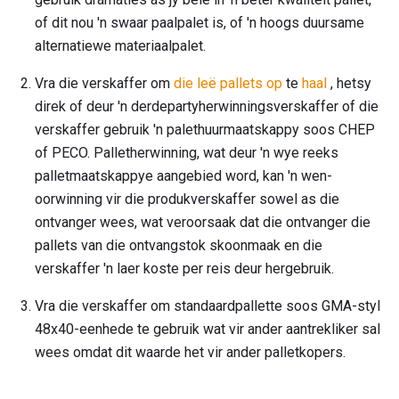
of dit nou 'n swaar paalpalet is, of 'n hoogs duursame
alternatiewe materiaalpalet.
Vra die verskaffer om
die leë pallets op
te
haal
, hetsy
direk of deur 'n derdepartyherwinningsverskaffer of die
verskaffer gebruik 'n palethuurmaatskappy soos CHEP
of PECO. Palletherwinning, wat deur 'n wye reeks
palletmaatskappye aangebied word, kan 'n wen-
oorwinning vir die produkverskaffer sowel as die
ontvanger wees, wat veroorsaak dat die ontvanger die
pallets van die ontvangstok skoonmaak en die
verskaffer 'n laer koste per reis deur hergebruik.
Vra die verskaffer om standaardpallette soos GMA-styl
48x40-eenhede te gebruik wat vir ander aantrekliker sal
wees omdat dit waarde het vir ander palletkopers.