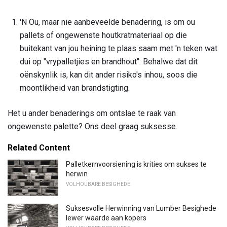
'N Ou, maar nie aanbeveelde benadering, is om ou
pallets of ongewenste houtkratmateriaal op die
buitekant van jou heining te plaas saam met 'n teken wat
dui op "vrypalletjies en brandhout". Behalwe dat dit
oënskynlik is, kan dit ander risiko's inhou, soos die
moontlikheid van brandstigting.
Het u ander benaderings om ontslae te raak van
ongewenste palette? Ons deel graag suksesse.
Related Content
Palletkernvoorsiening is krities om sukses te
herwin
VOLHOUBARE BESIGHEDE
Suksesvolle Herwinning van Lumber Besighede
lewer waarde aan kopers