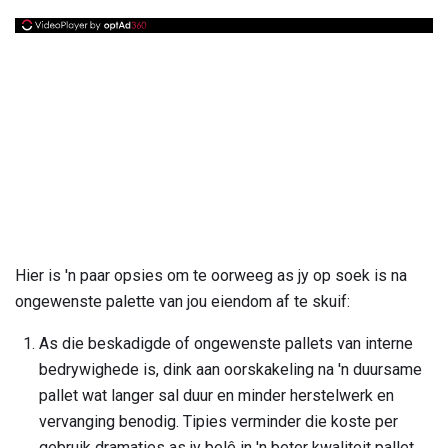
Hier is 'n paar opsies om te oorweeg as jy op soek is na
ongewenste palette van jou eiendom af te skuif:
As die beskadigde of ongewenste pallets van interne
bedrywighede is, dink aan oorskakeling na 'n duursame
pallet wat langer sal duur en minder herstelwerk en
vervanging benodig. Tipies verminder die koste per
gebruik dramaties as jy belê in 'n beter kwaliteit pallet,