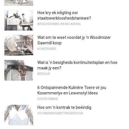
Hoe kry ek inligting oor
staatswerkloosheidstariewe?
BESIGHEIDSREG EN BELASTING
Wat om te weet voordat jy 'n Woodmizer
Sawmill koop
KONSTRUKSIE
Wat is 'n besigheids kontinuïteitsplan en hoe
maak jy een?
BESTUUR
6 Ontspannende Kulinêre Toere vir jou
Kosemmerlys en Lewenstyl Idees
KOS EN DRANK
Hoe om 'n kontrak te beëindig
VOORSIENINGSKETTINGBESTUUR