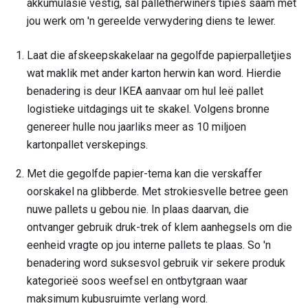
akkumulasie vestig, sal palletherwiners tipies saam met
jou werk om 'n gereelde verwydering diens te lewer.
Laat die afskeepskakelaar na gegolfde papierpalletjies
wat maklik met ander karton herwin kan word. Hierdie
benadering is deur IKEA aanvaar om hul leë pallet
logistieke uitdagings uit te skakel. Volgens bronne
genereer hulle nou jaarliks ​​meer as 10 miljoen
kartonpallet verskepings.
Met die gegolfde papier-tema kan die verskaffer
oorskakel na glibberde. Met strokiesvelle betree geen
nuwe pallets u gebou nie. In plaas daarvan, die
ontvanger gebruik druk-trek of klem aanhegsels om die
eenheid vragte op jou interne pallets te plaas. So 'n
benadering word suksesvol gebruik vir sekere produk
kategorieë soos weefsel en ontbytgraan waar
maksimum kubusruimte verlang word.