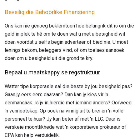
Beveilig die Behoorlike Finansiering
Ons kan nie genoeg beklemtoon hoe belangrik dit is om die
geld in plek te hê om te doen wat u met u besigheid wil
doen voordat u selfs begin adverteer of bied nie. U moet
lenings bekom, beleggers vind, of om toelaes aansoek
doen om u besigheid uit die grond te kry.
Bepaal u maatskappy se regstruktuur
Watter tipe korporasie sal die beste by jou besigheid pas?
Gaan jy eers eers daaraan? Dan kan jy kies vir 'n
eenmansaak. Is jy in hierdie met iemand anders? Oorweeg
'n vennootskap. Op soek na vinnig uit te brei en 'n volle
personeel te huur? Jy kan beter af met 'n LLC. Daar is
verskeie moontlikhede wat 'n korporatiewe prokureur of
CPA kan help verduidelik.