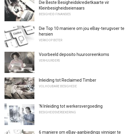
Die Beste Besigheidskredietkaarte vir
Kleinbesigheidseienaars
BESIGHEID FINANSIES
Die Top 10 maniere om jou eBay-terugvoer te
hersien
VERKOOP BETER
Voorbeeld deposito huurooreenkoms
VERHUURDERS
Inleiding tot Reclaimed Timber
VOLHOUBARE BESIGHEDE
'N Inleiding tot werkersvergoeding
BESIGHEIDSVERSEKERING
6 maniere om eBay-aanbiedings vinniger te