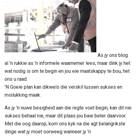
As jy ons blog
al 'n rukkie as 'n informele waarnemer lees, maar dink jy het
wat nodig is om te begin en jou eie maatskappy te bou, het
ons u raad.
'N Goeie plan kan dikwels die verskil tussen sukses en
mislukking maak.
As jy 'n nuwe besigheid aan die regte voet begin, kan dit nie
sukses behaal nie, maar dit plaas jou baie beter daarvoor.
Met die oog daarop, kom ons kyk na die agt belangrikste
dinge wat jy moet oorweeg wanneer jy 'n