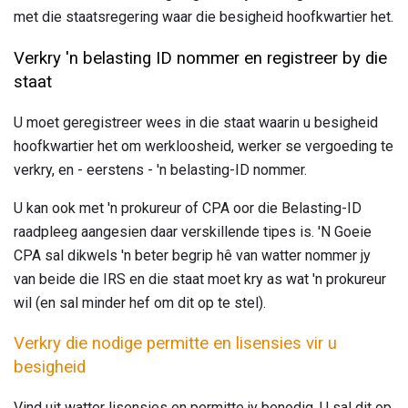
met die staatsregering waar die besigheid hoofkwartier het.
Verkry 'n belasting ID nommer en registreer by die
staat
U moet geregistreer wees in die staat waarin u besigheid
hoofkwartier het om werkloosheid, werker se vergoeding te
verkry, en - eerstens - 'n belasting-ID nommer.
U kan ook met 'n prokureur of CPA oor die Belasting-ID
raadpleeg aangesien daar verskillende tipes is. 'N Goeie
CPA sal dikwels 'n beter begrip hê van watter nommer jy
van beide die IRS en die staat moet kry as wat 'n prokureur
wil (en sal minder hef om dit op te stel).
Verkry die nodige permitte en lisensies vir u
besigheid
Vind uit watter lisensies en permitte jy benodig. U sal dit op