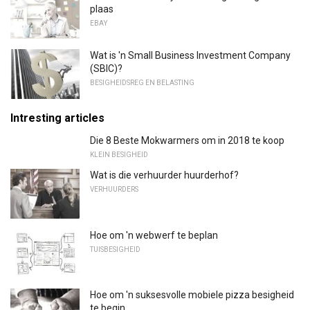
plaas
EBAY
Wat is 'n Small Business Investment Company
(SBIC)?
BESIGHEIDSREG EN BELASTING
Intresting articles
Die 8 Beste Mokwarmers om in 2018 te koop
KLEIN BESIGHEID
Wat is die verhuurder huurderhof?
VERHUURDERS
Hoe om 'n webwerf te beplan
TUISBESIGHEID
Hoe om 'n suksesvolle mobiele pizza besigheid
te begin