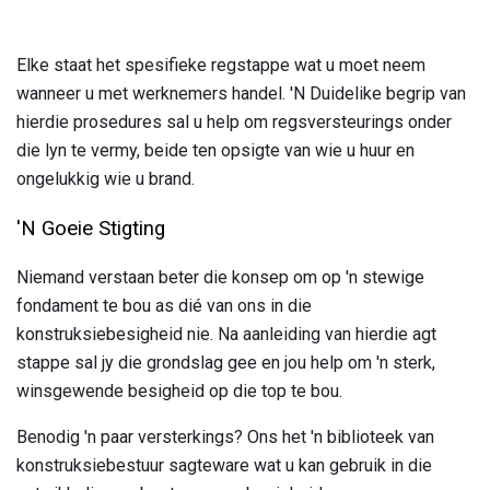
Elke staat het spesifieke regstappe wat u moet neem
wanneer u met werknemers handel. 'N Duidelike begrip van
hierdie prosedures sal u help om regsversteurings onder
die lyn te vermy, beide ten opsigte van wie u huur en
ongelukkig wie u brand.
'N Goeie Stigting
Niemand verstaan ​​beter die konsep om op 'n stewige
fondament te bou as dié van ons in die
konstruksiebesigheid nie. Na aanleiding van hierdie agt
stappe sal jy die grondslag gee en jou help om 'n sterk,
winsgewende besigheid op die top te bou.
Benodig 'n paar versterkings? Ons het 'n biblioteek van
konstruksiebestuur sagteware wat u kan gebruik in die