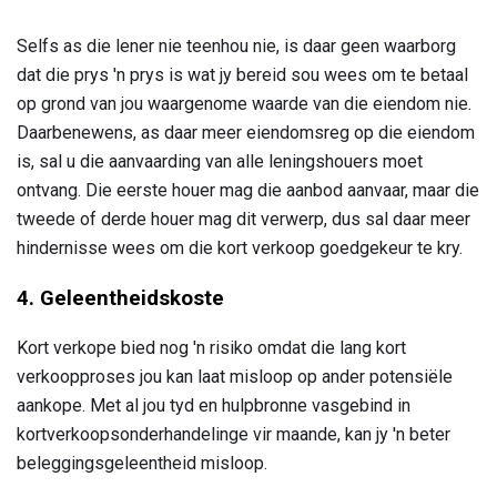
Selfs as die lener nie teenhou nie, is daar geen waarborg
dat die prys 'n prys is wat jy bereid sou wees om te betaal
op grond van jou waargenome waarde van die eiendom nie.
Daarbenewens, as daar meer eiendomsreg op die eiendom
is, sal u die aanvaarding van alle leningshouers moet
ontvang. Die eerste houer mag die aanbod aanvaar, maar die
tweede of derde houer mag dit verwerp, dus sal daar meer
hindernisse wees om die kort verkoop goedgekeur te kry.
4. Geleentheidskoste
Kort verkope bied nog 'n risiko omdat die lang kort
verkoopproses jou kan laat misloop op ander potensiële
aankope. Met al jou tyd en hulpbronne vasgebind in
kortverkoopsonderhandelinge vir maande, kan jy 'n beter
beleggingsgeleentheid misloop.