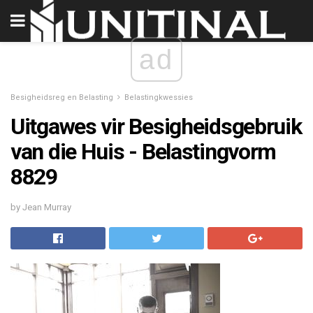
ad
Besigheidsreg en Belasting
Belastingkwessies
Uitgawes vir Besigheidsgebruik
van die Huis - Belastingvorm
8829
by Jean Murray