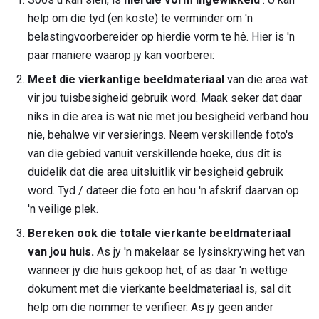
help om die tyd (en koste) te verminder om 'n
belastingvoorbereider op hierdie vorm te hê. Hier is 'n
paar maniere waarop jy kan voorberei:
Meet die vierkantige beeldmateriaal
van die area wat
vir jou tuisbesigheid gebruik word. Maak seker dat daar
niks in die area is wat nie met jou besigheid verband hou
nie, behalwe vir versierings. Neem verskillende foto's
van die gebied vanuit verskillende hoeke, dus dit is
duidelik dat die area uitsluitlik vir besigheid gebruik
word. Tyd / dateer die foto en hou 'n afskrif daarvan op
'n veilige plek.
Bereken ook die totale vierkante beeldmateriaal
van jou huis.
As jy 'n makelaar se lysinskrywing het van
wanneer jy die huis gekoop het, of as daar 'n wettige
dokument met die vierkante beeldmateriaal is, sal dit
help om die nommer te verifieer. As jy geen ander