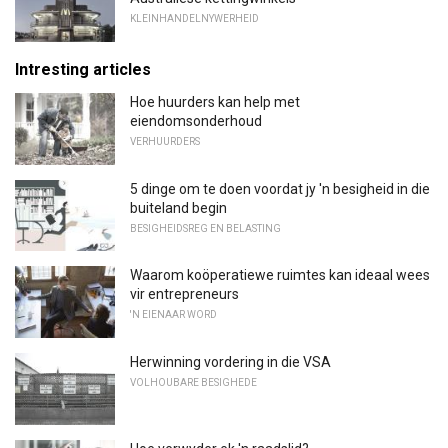
KLEINHANDELNYWERHEID
Intresting articles
Hoe huurders kan help met
eiendomsonderhoud
VERHUURDERS
5 dinge om te doen voordat jy 'n besigheid in die
buiteland begin
BESIGHEIDSREG EN BELASTING
Waarom koöperatiewe ruimtes kan ideaal wees
vir entrepreneurs
'N EIENAAR WORD
Herwinning vordering in die VSA
VOLHOUBARE BESIGHEDE