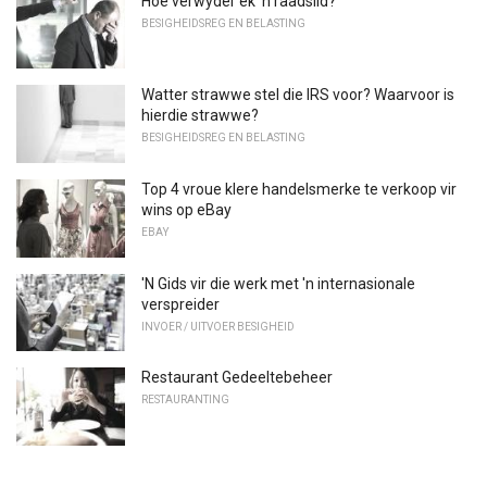
Hoe verwyder ek 'n raadslid?
BESIGHEIDSREG EN BELASTING
Watter strawwe stel die IRS voor? Waarvoor is
hierdie strawwe?
BESIGHEIDSREG EN BELASTING
Top 4 vroue klere handelsmerke te verkoop vir
wins op eBay
EBAY
'N Gids vir die werk met 'n internasionale
verspreider
INVOER / UITVOER BESIGHEID
Restaurant Gedeeltebeheer
RESTAURANTING