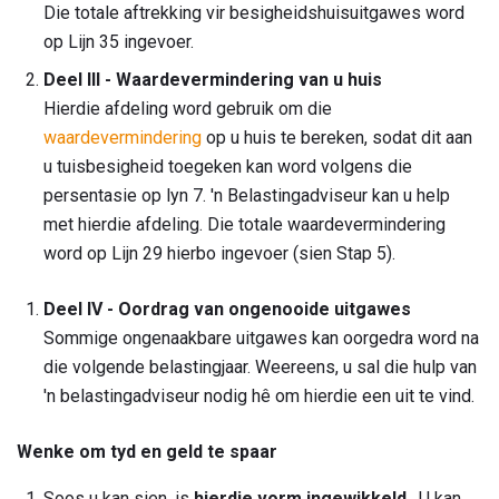
Die totale aftrekking vir besigheidshuisuitgawes word
op Lijn 35 ingevoer.
Deel III - Waardevermindering van u huis
Hierdie afdeling word gebruik om die
waardevermindering
op u huis te bereken, sodat dit aan
u tuisbesigheid toegeken kan word volgens die
persentasie op lyn 7. 'n Belastingadviseur kan u help
met hierdie afdeling. Die totale waardevermindering
word op Lijn 29 hierbo ingevoer (sien Stap 5).
Deel IV - Oordrag van ongenooide uitgawes
Sommige ongenaakbare uitgawes kan oorgedra word na
die volgende belastingjaar. Weereens, u sal die hulp van
'n belastingadviseur nodig hê om hierdie een uit te vind.
Wenke om tyd en geld te spaar
Soos u kan sien, is
hierdie vorm ingewikkeld
. U kan