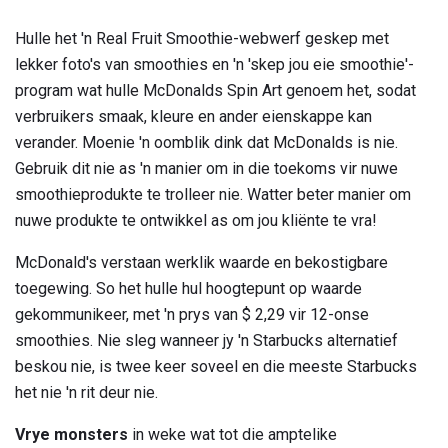
Hulle het 'n Real Fruit Smoothie-webwerf geskep met
lekker foto's van smoothies en 'n 'skep jou eie smoothie'-
program wat hulle McDonalds Spin Art genoem het, sodat
verbruikers smaak, kleure en ander eienskappe kan
verander. Moenie 'n oomblik dink dat McDonalds is nie.
Gebruik dit nie as 'n manier om in die toekoms vir nuwe
smoothieprodukte te trolleer nie. Watter beter manier om
nuwe produkte te ontwikkel as om jou kliënte te vra!
McDonald's verstaan ​​werklik waarde en bekostigbare
toegewing. So het hulle hul hoogtepunt op waarde
gekommunikeer, met 'n prys van $ 2,29 vir 12-onse
smoothies. Nie sleg wanneer jy 'n Starbucks alternatief
beskou nie, is twee keer soveel en die meeste Starbucks
het nie 'n rit deur nie.
Vrye monsters
in weke wat tot die amptelike