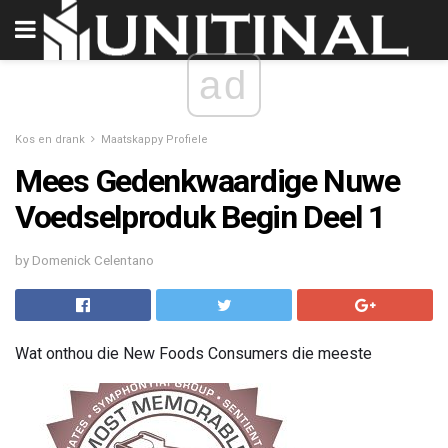
ad
Kos en drank
Maatskappy Profiele
Mees Gedenkwaardige Nuwe
Voedselproduk Begin Deel 1
by Domenick Celentano
Wat onthou die New Foods Consumers die meeste