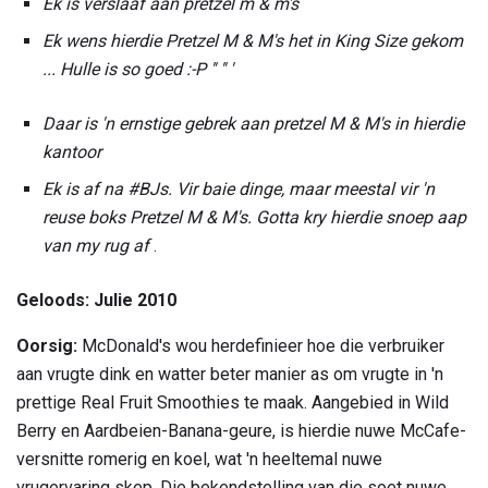
Ek is verslaaf aan pretzel m & m's
Ek wens hierdie Pretzel M & M's het in King Size gekom
... Hulle is so goed :-P '' '' '
Daar is 'n ernstige gebrek aan pretzel M & M's in hierdie
kantoor
Ek is af na #BJs.
Vir baie dinge, maar meestal vir 'n
reuse boks Pretzel M & M's.
Gotta kry hierdie snoep aap
van my rug af
.
Geloods: Julie 2010
Oorsig:
McDonald's wou herdefinieer hoe die verbruiker
aan vrugte dink en watter beter manier as om vrugte in 'n
prettige Real Fruit Smoothies te maak. Aangebied in Wild
Berry
en Aardbeien-Banana-geure, is hierdie nuwe McCafe-
versnitte romerig en koel, wat 'n heeltemal nuwe
vrugervaring skep. Die bekendstelling van die soet nuwe