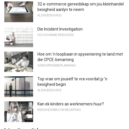
32 e-commerce gereedskap om jou kleinhandel
besigheid aanlyn te neem
KLEIN BESIGHEID
Die Incident Investigation
VOLHOUBARE BESIGHEDE
Hoe om 'n loopbaan in spyseniering te land met
die CPCE-benaming
GEBEURTENISBEPLANNING
Top vrae om jouself te vra voordat jy 'n
besigheid begin
KLEIN BESIGHEID
Kan ek kinders as werknemers huur?
BESIGHEIDSREG EN BELASTING