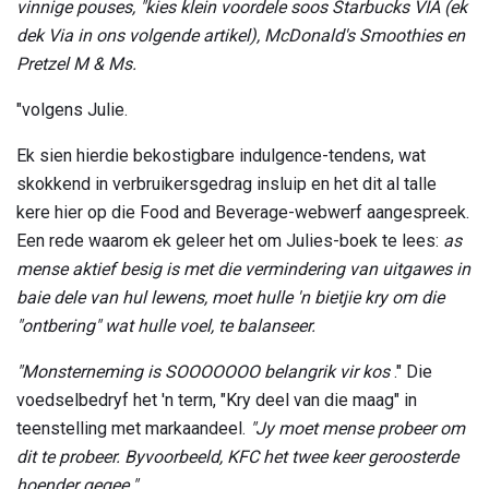
vinnige pouses, "kies klein voordele soos Starbucks VIA (ek
dek Via in ons volgende artikel), McDonald's Smoothies en
Pretzel M & Ms.
"volgens Julie.
Ek sien hierdie bekostigbare indulgence-tendens, wat
skokkend in verbruikersgedrag insluip en het dit al talle
kere hier op die Food and Beverage-webwerf aangespreek.
Een rede waarom ek geleer het om Julies-boek te lees:
as
mense aktief besig is met die vermindering van uitgawes in
baie dele van hul lewens, moet hulle 'n bietjie kry om die
"ontbering" wat hulle voel, te balanseer.
"Monsterneming is SOOOOOOO belangrik vir kos
." Die
voedselbedryf het 'n term, "Kry deel van die maag" in
teenstelling met markaandeel.
"Jy moet mense probeer om
dit te probeer. Byvoorbeeld, KFC het twee keer geroosterde
hoender gegee."