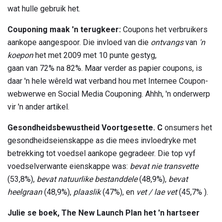
wat hulle gebruik het.
Couponing maak 'n terugkeer:
Coupons het verbruikers
aankope aangespoor. Die invloed van die
ontvangs
van
'n
koepon
het met 2009 met 10 punte gestyg,
gaan van 72% na 82%. Maar verder as papier coupons, is
daar 'n hele wêreld wat verband hou met Internee Coupon-
webwerwe en Social Media Couponing. Ahhh, 'n onderwerp
vir 'n ander artikel.
Gesondheidsbewustheid Voortgesette.
C
onsumers het
gesondheidseienskappe as die mees invloedryke met
betrekking tot voedsel aankope gegradeer. Die top vyf
voedselverwante eienskappe was:
bevat nie transvette
(53,8%),
bevat natuurlike bestanddele
(48,9%),
bevat
heelgraan
(48,9%),
plaaslik
(47%), en
vet / lae vet
(45,7% ).
Julie se boek, The New Launch Plan het 'n hartseer