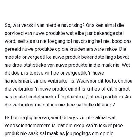
So, wat verskil van hierdie navorsing? Ons ken almal die
oorvloed van nuwe produkte wat elke jaar bekendgestel
word; selfs as u nie toegang tot navorsing het nie, koop ons
gereeld nuwe produkte op die kruideniersware rakke. Die
meeste onvergeetlike nuwe produk bekendstellings bevat
nie droë statistieke van nuwe produkte in die mark nie. Wat
dit doen, is toetse vir hoe onvergeetlik 'n nuwe
handelsmerk vir die verbruiker is. Waarvoor dit toets, onthou
die verbruiker 'n nuwe produk en dit is krities of dit 'n groot
nasionale handelsmerk of 'n plaaslike / streekproduk is. As
die verbruiker nie onthou nie, hoe sal hulle dit koop?
Ek hou regtig hiervan, want dit wys vir julle almal wat
voedselondernemers is, dat die skep van 'n lekker proe
produk nie saak sal maak as jou pogings om op die