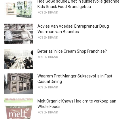
Hoe GoGo squeeZ het 'n suksesvolle gesonde
Kids Snack Food Brand gebou
KOS EN DRANK
Advies Van Voedsel Entrepreneur Doug
Voorman van Beanitos
KOS EN DRANK
Beter as 'n Ice Cream Shop Franchise?
KOS EN DRANK
Waarom Pret Manger Suksesvol is in Fast
Casual Dining
KOS EN DRANK
Melt Organic Knows Hoe om te verkoop aan
Whole Foods
KOS EN DRANK