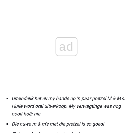
ad
Uiteindelik het ek my hande op 'n paar pretzel M & M's.
Hulle word oral uitverkoop.
My verwagtinge was nog
nooit hoër nie
Die nuwe m & m's met die pretzel is so goed!