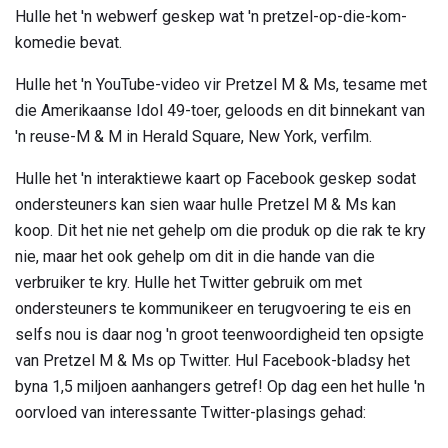
Hulle het 'n webwerf geskep wat 'n pretzel-op-die-kom-
komedie bevat.
Hulle het 'n YouTube-video vir Pretzel M & Ms, tesame met
die Amerikaanse Idol 49-toer, geloods en dit binnekant van
'n reuse-M & M in Herald Square, New York, verfilm.
Hulle het 'n interaktiewe kaart op Facebook geskep sodat
ondersteuners kan sien waar hulle Pretzel M & Ms kan
koop. Dit het nie net gehelp om die produk op die rak te kry
nie, maar het ook gehelp om dit in die hande van die
verbruiker te kry. Hulle het Twitter gebruik om met
ondersteuners te kommunikeer en terugvoering te eis en
selfs nou is daar nog 'n groot teenwoordigheid ten opsigte
van Pretzel M & Ms op Twitter. Hul Facebook-bladsy het
byna 1,5 miljoen aanhangers getref! Op dag een het hulle 'n
oorvloed van interessante Twitter-plasings gehad: