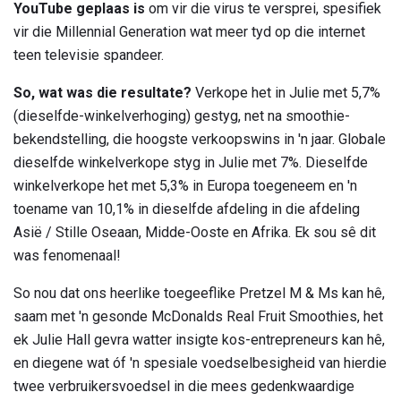
YouTube geplaas is
om vir die virus te versprei, spesifiek
vir die Millennial Generation wat meer tyd op die internet
teen televisie spandeer.
So, wat was die resultate?
Verkope het in Julie met 5,7%
(dieselfde-winkelverhoging) gestyg, net na smoothie-
bekendstelling, die hoogste verkoopswins in 'n jaar. Globale
dieselfde winkelverkope styg in Julie met 7%. Dieselfde
winkelverkope het met 5,3% in Europa toegeneem en 'n
toename van 10,1% in dieselfde afdeling in die afdeling
Asië / Stille Oseaan, Midde-Ooste en Afrika. Ek sou sê dit
was fenomenaal!
So nou dat ons heerlike toegeeflike Pretzel M & Ms kan hê,
saam met 'n gesonde McDonalds Real Fruit Smoothies, het
ek Julie Hall gevra watter insigte kos-entrepreneurs kan hê,
en diegene wat óf 'n spesiale voedselbesigheid van hierdie
twee verbruikersvoedsel in die mees gedenkwaardige