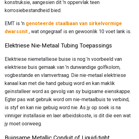
konstruksie, aangesien dit 'n oppervlak teen
korrosiebestandheid bied.
EMT is 'n
genoteerde staalbaan van sirkelvormige
dwarssnit
, wat ongegraaf is en gewoonlik 10 voet lank is.
Elektriese Nie-Metaal Tubing Toepassings
Elektriese niemetalliese buise is nog 'n voorbeeld van
elektriese buis gemaak van 'n dunwandige golfkolom,
vogbestande en vlamvertraag. Die nie-metaal elektriese
kanaal kan met die hand gebuig word en kan maklik
geïnstalleer word as gevolg van sy buigsame eienskappe.
Egter pas wat gebruik word om nie-metaalbuis te verbind,
is styf en kan nie gebuig word nie. As jy op soek is na
vinniger installasie en laer arbeidskoste, is dit die een wat
jy moet oorweeg.
Buigsame Metallic Conduit of Liquid-tight