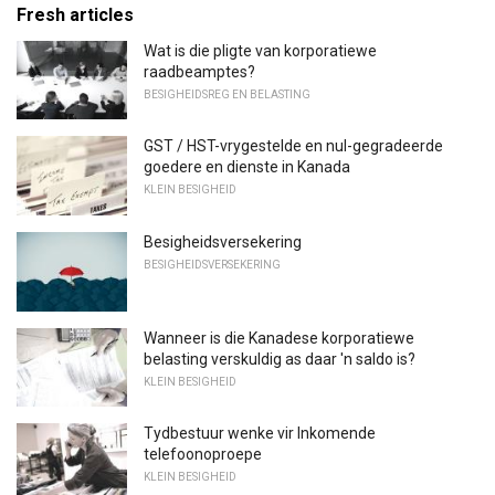
Fresh articles
Wat is die pligte van korporatiewe
raadbeamptes?
BESIGHEIDSREG EN BELASTING
GST / HST-vrygestelde en nul-gegradeerde
goedere en dienste in Kanada
KLEIN BESIGHEID
Besigheidsversekering
BESIGHEIDSVERSEKERING
Wanneer is die Kanadese korporatiewe
belasting verskuldig as daar 'n saldo is?
KLEIN BESIGHEID
Tydbestuur wenke vir Inkomende
telefoonoproepe
KLEIN BESIGHEID