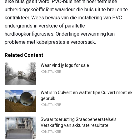
elke buis gesit word. PVC-buis het 'n hoër termiese
uitbreidingskoëffisiënt waardeur die buis uit te brei en te
kontrakteer. Wees bewus van die installering van PVC
ondergronds in verskeie of parallelle
hardloopkonfigurasies. Onderlinge verwarming kan
probleme met kabelprestasie veroorsaak.
Related Content
Waar vind jy logs for sale
KONSTRUKSIE
Wat is 'n Culvert en watter tipe Culvert moet ek
gebruik
KONSTRUKSIE
Swaar toerusting Graadbeheerstelsels
Verskaffing van akkurate resultate
KONSTRUKSIE