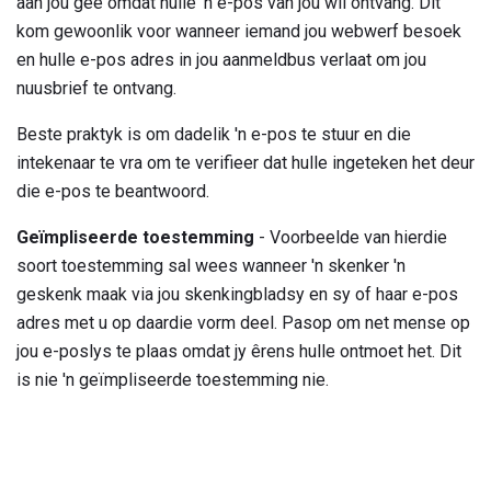
aan jou gee omdat hulle 'n e-pos van jou wil ontvang. Dit
kom gewoonlik voor wanneer iemand jou webwerf besoek
en hulle e-pos adres in jou aanmeldbus verlaat om jou
nuusbrief te ontvang.
Beste praktyk is om dadelik 'n e-pos te stuur en die
intekenaar te vra om te verifieer dat hulle ingeteken het deur
die e-pos te beantwoord.
Geïmpliseerde toestemming
- Voorbeelde van hierdie
soort toestemming sal wees wanneer 'n skenker 'n
geskenk maak via jou skenkingbladsy en sy of haar e-pos
adres met u op daardie vorm deel. Pasop om net mense op
jou e-poslys te plaas omdat jy êrens hulle ontmoet het. Dit
is nie 'n geïmpliseerde toestemming nie.