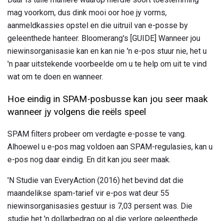
mag voorkom, dus dink mooi oor hoe jy vorms,
aanmeldkassies opstel en die uitruil van e-posse by
geleenthede hanteer. Bloomerang's [GUIDE] Wanneer jou
niewinsorganisasie kan en kan nie 'n e-pos stuur nie, het u
'n paar uitstekende voorbeelde om u te help om uit te vind
wat om te doen en wanneer.
Hoe eindig in SPAM-posbusse kan jou seer maak
wanneer jy volgens die reëls speel
SPAM filters probeer om verdagte e-posse te vang.
Alhoewel u e-pos mag voldoen aan SPAM-regulasies, kan u
e-pos nog daar eindig. En dit kan jou seer maak.
'N Studie van EveryAction (2016) het bevind dat die
maandelikse spam-tarief vir e-pos wat deur 55
niewinsorganisasies gestuur is 7,03 persent was. Die
studie het 'n dollarbedrag op al die verlore geleenthede