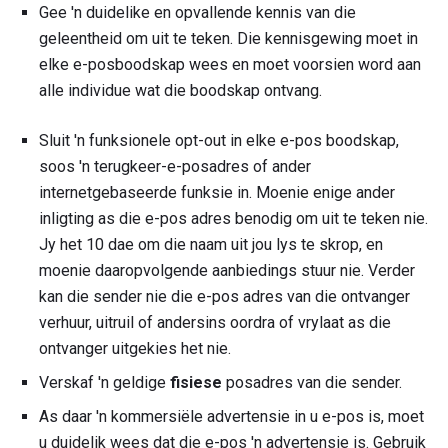
Gee 'n duidelike en opvallende kennis van die
geleentheid om uit te teken. Die kennisgewing moet in
elke e-posboodskap wees en moet voorsien word aan
alle individue wat die boodskap ontvang.
Sluit 'n funksionele opt-out in elke e-pos boodskap,
soos 'n terugkeer-e-posadres of ander
internetgebaseerde funksie in. Moenie enige ander
inligting as die e-pos adres benodig om uit te teken nie.
Jy het 10 dae om die naam uit jou lys te skrop, en
moenie daaropvolgende aanbiedings stuur nie. Verder
kan die sender nie die e-pos adres van die ontvanger
verhuur, uitruil of andersins oordra of vrylaat as die
ontvanger uitgekies het nie.
Verskaf 'n geldige
fisiese
posadres van die sender.
As daar 'n kommersiële advertensie in u e-pos is, moet
u duidelik wees dat die e-pos 'n advertensie is. Gebruik