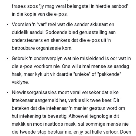
frases soos "jy mag veral belangstel in hierdie aanbod"
in die kopie van die e-pos.
Voorsien 'n "van" reël wat die sender akkuraat en
duidelik aandui. Sodoende bied gerusstelling aan
ondersteuners en skenkers dat die e-pos uit 'n
betroubare organisasie kom.
Gebruik 'n onderwerplyn wat nie misleidend is oor wat in
die e-pos voorkom nie. Ons wil almal mense se aandag
haak, maar kyk uit vir daardie "unieke" of "pakkende"
vaklyne.
Niewinsorganisasies moet veral verseker dat elke
intekenaar aangemeld het, verkieslik twee keer. Dit
beteken dat die intekenaar 'n manier gestuur word om
hul intekening te bevestig. Alhoewel tegnologie dit
maklik en mooi naatloos maak, sal sommige mense nie
die tweede stap bestuur nie, en jy sal hulle verloor. Doen