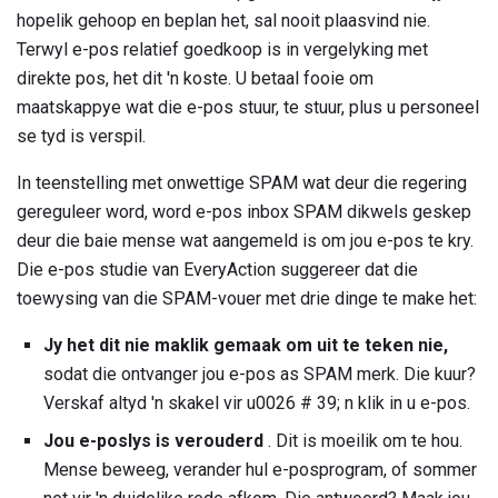
hopelik gehoop en beplan het, sal nooit plaasvind nie.
Terwyl e-pos relatief goedkoop is in vergelyking met
direkte pos, het dit 'n koste. U betaal fooie om
maatskappye wat die e-pos stuur, te stuur, plus u personeel
se tyd is verspil.
In teenstelling met onwettige SPAM wat deur die regering
gereguleer word, word e-pos inbox SPAM dikwels geskep
deur die baie mense wat aangemeld is om jou e-pos te kry.
Die e-pos studie van EveryAction suggereer dat die
toewysing van die SPAM-vouer met drie dinge te make het:
Jy het dit nie maklik gemaak om uit te teken nie,
sodat die ontvanger jou e-pos as SPAM merk. Die kuur?
Verskaf altyd 'n skakel vir u0026 # 39; n klik in u e-pos.
Jou e-poslys is verouderd
. Dit is moeilik om te hou.
Mense beweeg, verander hul e-posprogram, of sommer