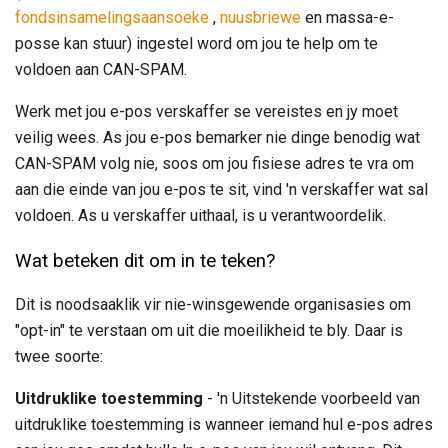
fondsinsamelingsaansoeke
,
nuusbriewe
en massa-e-
posse kan stuur) ingestel word om jou te help om te
voldoen aan CAN-SPAM.
Werk met jou e-pos verskaffer se vereistes en jy moet
veilig wees. As jou e-pos bemarker nie dinge benodig wat
CAN-SPAM volg nie, soos om jou fisiese adres te vra om
aan die einde van jou e-pos te sit, vind 'n verskaffer wat sal
voldoen. As u verskaffer uithaal, is u verantwoordelik.
Wat beteken dit om in te teken?
Dit is noodsaaklik vir nie-winsgewende organisasies om
"opt-in" te verstaan ​​om uit die moeilikheid te bly. Daar is
twee soorte:
Uitdruklike toestemming
- 'n Uitstekende voorbeeld van
uitdruklike toestemming is wanneer iemand hul e-pos adres