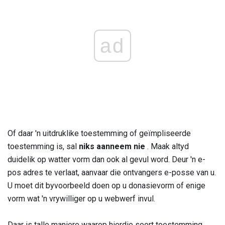
ad
Of daar 'n uitdruklike toestemming of geïmpliseerde
toestemming is, sal
niks aanneem nie
. Maak altyd
duidelik op watter vorm dan ook al gevul word. Deur 'n e-
pos adres te verlaat, aanvaar die ontvangers e-posse van u.
U moet dit byvoorbeeld doen op u donasievorm of enige
vorm wat 'n vrywilliger op u webwerf invul.
Daar is talle maniere waarop hierdie soort toestemming