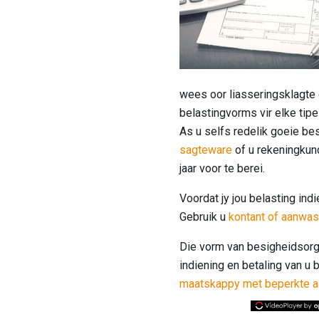
wees oor liasseringsklagte 
belastingvorms vir elke tip
As u selfs redelik goeie b
sagteware
of u rekeningkund
jaar voor te berei.
Voordat jy jou belasting ind
Gebruik u
kontant of aanwa
Die vorm van besigheidsorgan
indiening en betaling van u
maatskappy met beperkte aa