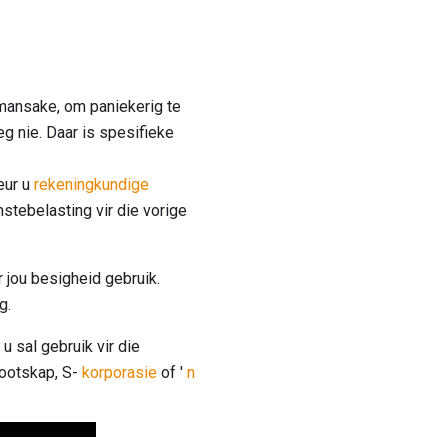
mansake, om paniekerig te
g nie. Daar is spesifieke
ur u
rekeningkundige
mstebelasting vir die vorige
r jou besigheid gebruik.
g.
 sal gebruik vir die
nootskap, S-
korporasie
of '
n