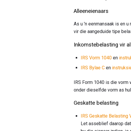
Alleeneienaars
As u 'n eenmansaak is en u 
vir die aangeduide tipe bela
Inkomstebelasting vir a
IRS Vorm 1040
en
instr
IRS Bylae C
en
instruksi
IRS Form 1040 is die vorm 
onder dieselfde vorm as hul 
Geskatte belasting
IRS Geskatte Belasting 
Let asseblief daarop dat