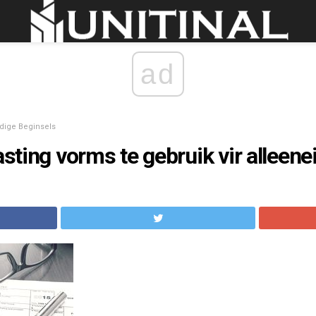
ad
dige Beginsels
lasting vorms te gebruik vir alleen