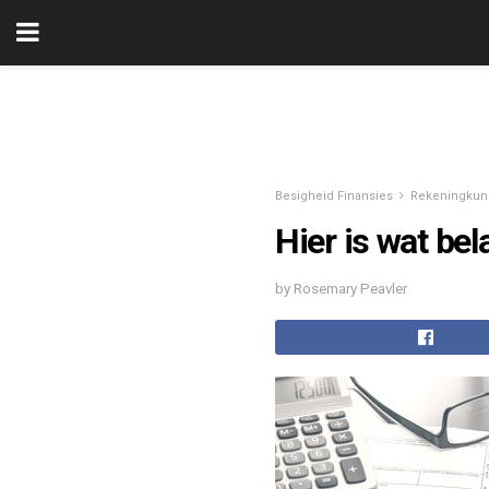
Besigheid Finansies
Rekeningkun
Hier is wat be
by Rosemary Peavler