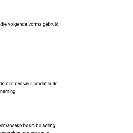
u die volgende vorms gebruik
erde eenmansake omdat hulle
rneming.
eenmansake besit, belasting