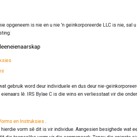
nie opgeneem is nie en u nie 'n geïnkorporeerde LLC is nie, sal 
sting:
lleeneienaarskap
uksies
es
wat gebruik word deur individuele en dus deur nie-geïnkorpore
eienaars lê. IRS Bylae C is die wins en verliesstaat vir die onde
Vorms en Instruksies
.
 hierdie vorm sê dit is vir individue. Aangesien besighede wat 