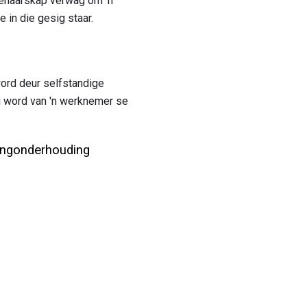
eienaarskap verwag om 'n
 in die gesig staar.
word deur selfstandige
ou word van 'n werknemer se
tingonderhouding