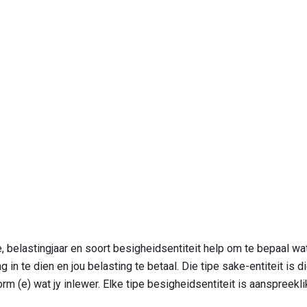
 belastingjaar en soort besigheidsentiteit help om te bepaal wat
in te dien en jou belasting te betaal. Die tipe sake-entiteit is di
m (e) wat jy inlewer. Elke tipe besigheidsentiteit is aanspreeklik