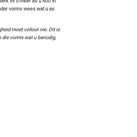
erk vir u meer as $ 600 in
 ander vorms wees wat u as
gheid moet voltooi nie.
Dit is
n die vorms wat u benodig,