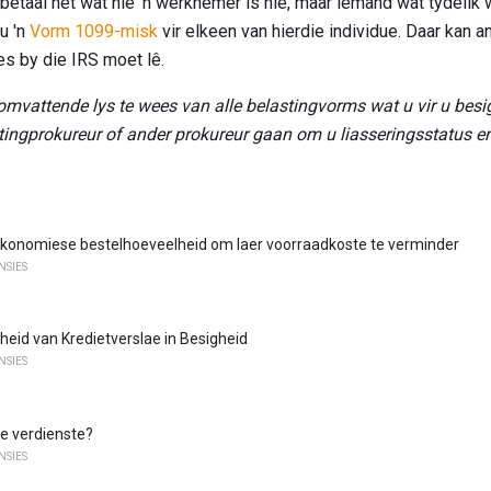
etaal het wat nie 'n werknemer is nie, maar iemand wat tydelik w
u 'n
Vorm 1099-misk
vir elkeen van hierdie individue. Daar kan
es by die IRS moet lê.
somvattende lys te wees van alle belastingvorms wat u vir u besi
stingprokureur of ander prokureur gaan om u liasseringsstatus e
ekonomiese bestelhoeveelheid om laer voorraadkoste te verminder
NSIES
kheid van Kredietverslae in Besigheid
NSIES
 ​​verdienste?
NSIES