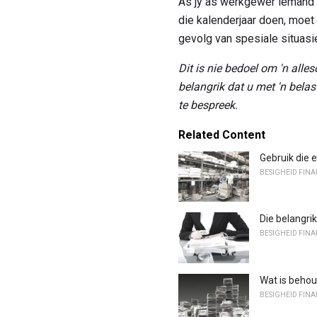
As jy as werkgewer iemand b
die kalenderjaar doen, moet 
gevolg van spesiale situasi
Dit is nie bedoel om 'n alle
belangrik dat u met 'n bela
te bespreek.
Related Content
Gebruik die 
BESIGHEID FINA
Die belangri
BESIGHEID FINA
Wat is behoue
BESIGHEID FINA