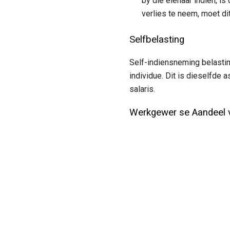
by die eienaar indien, i
verlies te neem, moet dit
Selfbelasting
Self-indiensneming belastin
individue. Dit is dieselfde
salaris.
Werkgewer se Aandeel v