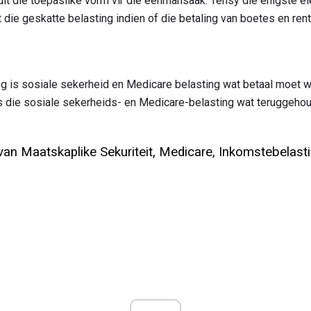
s dit die toepaslike vorm vir die eenmansaak. Tensy die enigste 
 die geskatte belasting indien of die betaling van boetes en rente
g is sosiale sekerheid en Medicare belasting wat betaal moet 
 as die sosiale sekerheids- en Medicare-belasting wat teruggeh
an Maatskaplike Sekuriteit, Medicare, Inkomstebelas