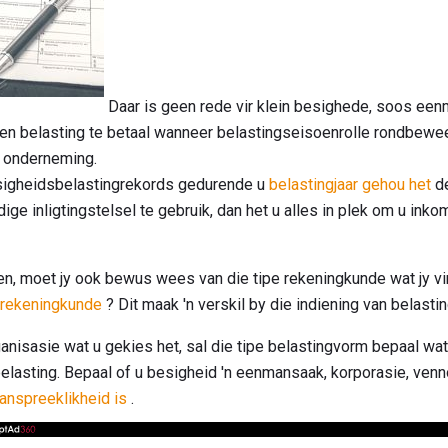
Daar is geen rede vir klein besighede, soos een
en belasting te betaal wanneer belastingseisoenrolle rondbewee
e onderneming.
esigheidsbelastingrekords gedurende u
belastingjaar gehou het
de
ige inligtingstelsel te gebruik, dan het u alles in plek om u inko
ien, moet jy ook bewus wees van die tipe rekeningkunde wat jy vi
srekeningkunde
? Dit maak 'n verskil by die indiening van belastin
isasie wat u gekies het, sal die tipe belastingvorm bepaal wat u
 belasting. Bepaal of u besigheid 'n eenmansaak, korporasie, ven
nspreeklikheid is
.