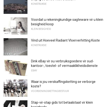
KONSTRUKSIE
Voordat u rekeningkundige sagteware vir u klein
besigheid koop
KLEIN BESIGHEID
Vind uit Hoeveel Radiant Vloerverhitting Koste
KONSTRUKSIE
Dink eBay vir ou verbruiksgoedere vir oud-
kantoor-, toestel- of vermaaklikheidsdienste
EBAY
Waar is jou verskaffingsketting se verborge
koste?
VOORSIENINGSKETTINGBESTUUR
Stap-vir-stap gids tot betaalstaat vir klein