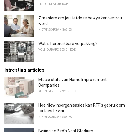
ENTREPRENEURSKAP
7 maniere om jou liefde te bewys kan vertrou
word
NIEWINSORGANISASIES
Wat is herbruikbare verpakking?
VOLHOUBARE BESIGHEDE
Intresting articles
Missie state van Home Improvement
Companies
KLEINHANDELNYWERHEID
Hoe Niewinsorganisasies kan RFP's gebruik om
toelaes te vind
NIEWINSORGANISASIES
Beijing se Bird's Nest Stadium