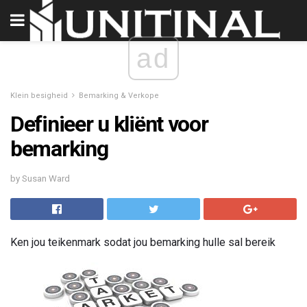
ad
Klein besigheid
Bemarking & Verkope
Definieer u kliënt voor
bemarking
by Susan Ward
Ken jou teikenmark sodat jou bemarking hulle sal bereik