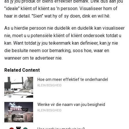
as jy jou produk of diens effektief bemark. Dink dus aan jou
"ideale" kliënt of kliënt as 'n persoon. Visualiseer hom of
haar in detail. "Sien" wat hy of sy doen, dink en wil hê.
As u hierdie persoon nie duidelik en duidelik kan visualiseer
nie, moet u u potensiële kliënt of kliënt ondersoek totdat u
kan. Want totdat jy jou teikenmark kan definieer, kan jy nie
die besluite neem oor bemarking, soos hoe, waar en
wanneer om te adverteer nie.
Related Content
Hoe om meer effektief te onderhandel
KLEIN BESIGHEID
Wenke vir die naam van jou besigheid
KLEIN BESIGHEID